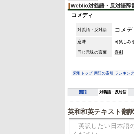
Weblio対義語・反対語辞
コメディ
コメデ
対義語・反対語
意味
可笑しみ
同じ意味の言葉
喜劇
索引トップ
用語の索引
ランキン
類語
対義語・反対語
英和和英テキスト翻