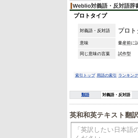
Weblio対義語・反対語辞
プロトタイプ
プロト
対義語・反対語
意味
量
産前
に
同じ意味の言葉
試作型
索引トップ
用語の索引
ランキン
類語
対義語・反対語
英和和英テキスト翻