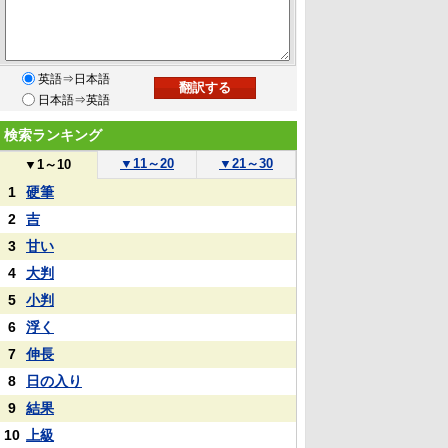
英語⇒日本語
日本語⇒英語
検索ランキング
▼
11～20
▼
21～30
▼
1～10
1
硬筆
2
吉
3
甘い
4
大判
5
小判
6
浮く
7
伸長
8
日の入り
9
結果
10
上級