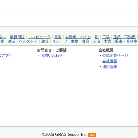
ネス
｜
業界用語
｜
コンピュータ
｜
電車
｜
自動車・バイク
｜
船
｜
工学
｜
建築・不動産
文化
｜
生活
｜
ヘルスケア
｜
趣味
｜
スポーツ
｜
生物
｜
食品
｜
人名
｜
方言
｜
辞書・百科事
お問合せ・ご要望
会社概要
のアプリ
・
お問い合わせ
・
公式企業ページ
・
会社情報
・
採用情報
©2026 GRAS Group, Inc.
RSS