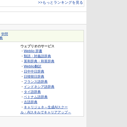
>>もっとランキングを見る
｜
学問
典
ウェブリオのサービス
・
Weblio 辞書
・
類語・対義語辞典
・
英和辞典・和英辞典
・
Weblio翻訳
・
日中中日辞典
・
日韓韓日辞典
・
フランス語辞典
・
インドネシア語辞典
・
タイ語辞典
・
ベトナム語辞典
・
古語辞典
・
キャリジェネ～生成AIスクー
ル・AIスキルでキャリアアップ～