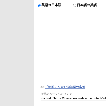
英語⇒日本語
日本語⇒英語
>>
「増配」を含む同義語の索引
増配のページへのリンク