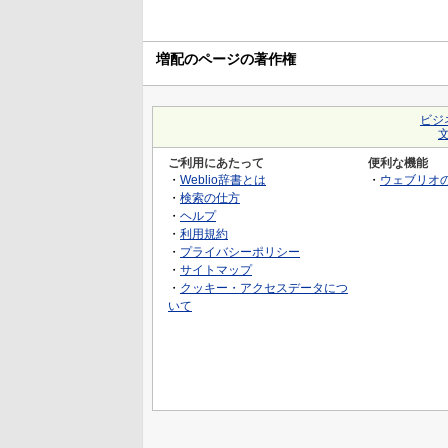
増配のページの著作権
ビジ
ご利用にあたって
便利な機能
・
Weblio辞書とは
・
ウェブリオ
・
検索の仕方
・
ヘルプ
・
利用規約
・
プライバシーポリシー
・
サイトマップ
・
クッキー・アクセスデータにつ
いて