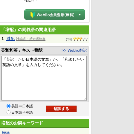
「増配」の同義語の関連用語
1
減配
対義語・反対語辞書
74%
英和和英テキスト翻訳
>> Weblio翻訳
英語⇒日本語
日本語⇒英語
増配のお隣キーワード
増益