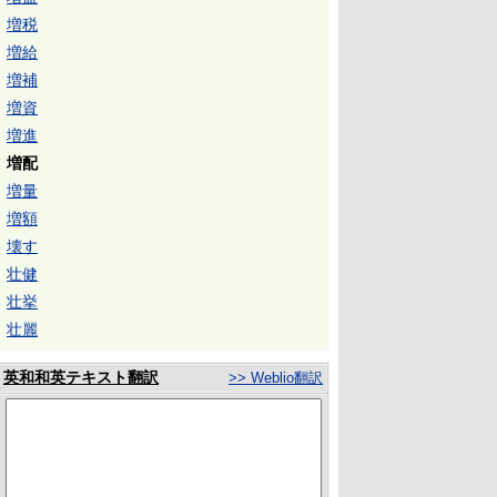
増税
増給
増補
増資
増進
増配
増量
増額
壊す
壮健
壮挙
壮麗
英和和英テキスト翻訳
>> Weblio翻訳