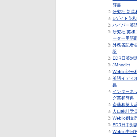
辞書
研究社 新英
Eゲイト英
ハイパー英
研究社 英和
ーター用語
外務省記者
訳
EDR日英対
JMnedict
Weblio記
英語イディ
典
インターネ
グ英和辞典
斎藤和英大
人口統計学
Weblio例文
EDR日中対
Weblio中