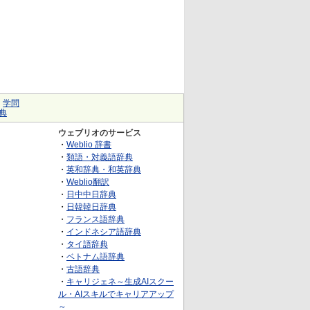
｜
学問
典
ウェブリオのサービス
・
Weblio 辞書
・
類語・対義語辞典
・
英和辞典・和英辞典
・
Weblio翻訳
・
日中中日辞典
・
日韓韓日辞典
・
フランス語辞典
・
インドネシア語辞典
・
タイ語辞典
・
ベトナム語辞典
・
古語辞典
・
キャリジェネ～生成AIスクー
ル・AIスキルでキャリアアップ
～