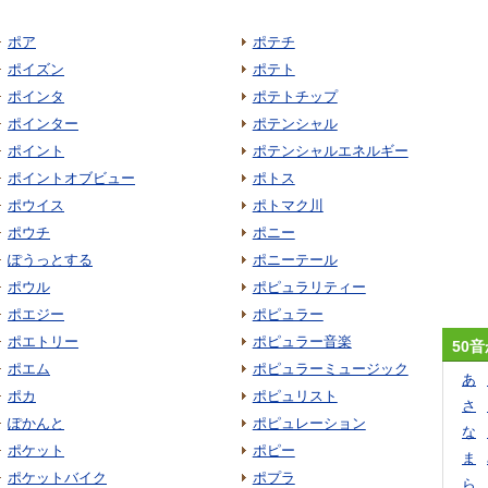
ポア
ポテチ
ポイズン
ポテト
ポインタ
ポテトチップ
ポインター
ポテンシャル
ポイント
ポテンシャルエネルギー
ポイントオブビュー
ポトス
ポウイス
ポトマク川
ポウチ
ポニー
ぽうっとする
ポニーテール
ポウル
ポピュラリティー
ポエジー
ポピュラー
ポエトリー
ポピュラー音楽
50
ポエム
ポピュラーミュージック
あ
ポカ
ポピュリスト
さ
ぽかんと
ポピュレーション
な
ポケット
ポピー
ま
ポケットバイク
ポプラ
ら