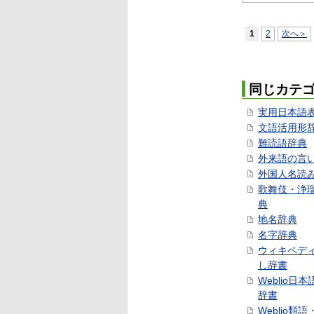
1
2
次へ＞
同じカテ
実用日本語
文語活用形
難読語辞典
外来語の言
外国人名読
歌舞伎・浄
典
地名辞典
名字辞典
ウィキペデ
し辞書
Weblio日
辞書
Weblio類