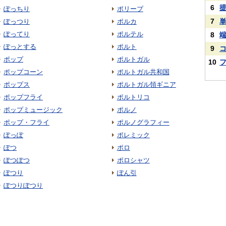
6
ぽっちり
ポリープ
7
ぽっつり
ポルカ
ぽってり
ポルテル
8
ぽっとする
ポルト
9
ポップ
ポルトガル
10
ポップコーン
ポルトガル共和国
ポップス
ポルトガル領ギニア
ポップフライ
ポルトリコ
ポップミュージック
ポルノ
ポップ・フライ
ポルノグラフィー
ぽっぽ
ポレミック
ぽつ
ポロ
ぽつぽつ
ポロシャツ
ぽつり
ぽん引
ぽつりぽつり