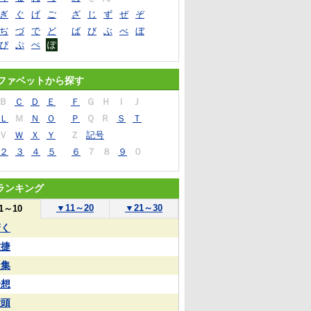
ぎ
ぐ
げ
ご
ざ
じ
ず
ぜ
ぞ
ぢ
づ
で
ど
ば
び
ぶ
べ
ぼ
ぴ
ぷ
ぺ
ぽ
ファベットから探す
Ｂ
Ｃ
Ｄ
Ｅ
Ｆ
Ｇ
Ｈ
Ｉ
Ｊ
Ｌ
Ｍ
Ｎ
Ｏ
Ｐ
Ｑ
Ｒ
Ｓ
Ｔ
Ｖ
Ｗ
Ｘ
Ｙ
Ｚ
記号
２
３
４
５
６
７
８
９
０
ランキング
▼
11～20
▼
21～30
1～10
驚く
敏捷
凝集
予想
大頭