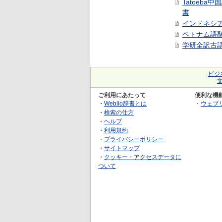
Tatoeba
書
インドネシ
ベトナム語
学研全訳古
ビジ
ご利用にあたって
便利な機
・
Weblio辞書とは
・
ウェブ
・
検索の仕方
・
ヘルプ
・
利用規約
・
プライバシーポリシー
・
サイトマップ
・
クッキー・アクセスデータに
ついて