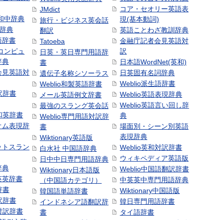
コア・セオリー英語表
JMdict
和中辞典
現(基本動詞)
旅行・ビジネス英会話
和辞典
英語ことわざ教訓辞典
翻訳
語辞書
金融庁記者会見英語対
Tatoeba
コンピュ
訳
日英・英日専門用語辞
辞典
日本語WordNet(英和)
書
会見英語対
日英固有名詞辞典
遺伝子名称シソーラス
Weblio派生語辞書
Weblio和製英語辞書
訳辞書
Weblio英語表現辞典
メール英語例文辞書
Weblio英語言い回し辞
最強のスラング英会話
号和英辞書
典
Weblio専門用語対訳辞
オム表現辞
場面別・シーン別英語
書
表現辞典
Wiktionary英語版
ットスラン
Weblio英和対訳辞書
白水社 中国語辞典
ウィキペディア英語版
日中中日専門用語辞典
辞典
Weblio中国語翻訳辞書
Wiktionary日本語版
英英辞書
中英英中専門用語辞典
（中国語カテゴリ）
辞書
Wiktionary中国語版
韓国語単語辞書
訳辞書
韓日専門用語辞書
インドネシア語翻訳辞
日対訳辞書
書
タイ語辞書