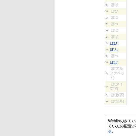
ぽば
ぽび
ぽぶ
ぽべ
ぽぼ
ぽぱ
ぽぴ
ぽぷ
ぽぺ
ぽぽ
ぽ(アル
ファベッ
ト)
ぽ(タイ
文字)
ぽ(数字)
ぽ(記号)
Weblioの
くいんの配置が
せ
。