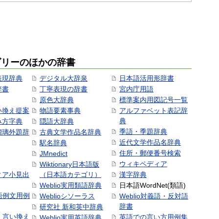
ゴリーのほかの辞書
表現辞典
デジタル大辞泉
日本語活用形辞書
辞書
丁寧表現の辞書
宮内庁用語
原色大辞典
標準案内用図記号一覧
い換え提案
物語要素事典
アルファベット表記辞
典
み方字典
隠語大辞典
季語・季題辞典
瑠璃外題辞
古典文学作品名辞典
近代文学作品名辞典
駅名辞典
住所・郵便番号検索
JMnedict
ウィキペディア
Wiktionary日本語版
ィア小見出
（日本語カテゴリ）
漢字辞典
Weblio実用類語辞典
日本語WordNet(類語)
本語例文用例
Weblioシソーラス
Weblio対義語・反対語
辞書
研究社 新和英中辞典
語・言い換え
英語での言い方用例集
Weblio実用英語辞典