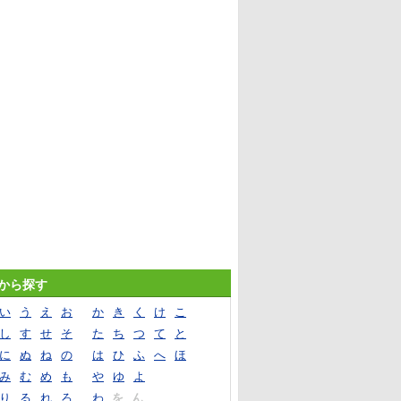
音から探す
い
う
え
お
か
き
く
け
こ
し
す
せ
そ
た
ち
つ
て
と
に
ぬ
ね
の
は
ひ
ふ
へ
ほ
み
む
め
も
や
ゆ
よ
り
る
れ
ろ
わ
を
ん