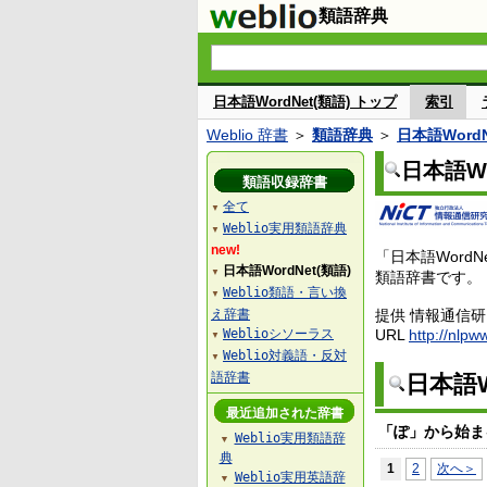
類語辞典
日本語WordNet(類語) トップ
索引
Weblio 辞書
＞
類語辞典
＞
日本語WordN
日本語Wo
類語収録辞書
全て
▼
Weblio実用類語辞典
▼
new!
「日本語Wor
日本語WordNet(類語)
▼
類語辞書です。
Weblio類語・言い換
▼
え辞書
提供 情報通信
Weblioシソーラス
URL
http://nlpw
▼
Weblio対義語・反対
▼
語辞書
日本語W
最近追加された辞書
「ぽ」から始ま
Weblio実用類語辞
▼
典
1
2
次へ＞
Weblio実用英語辞
▼