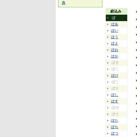
典
絞込み
ぽ
ぽあ
ぽい
ぽう
ぽえ
ぽお
ぽか
ぽき
ぽく
ぽけ
ぽこ
ぽさ
ぽし
ぽす
ぽせ
ぽそ
ぽた
ぽち
ぽつ