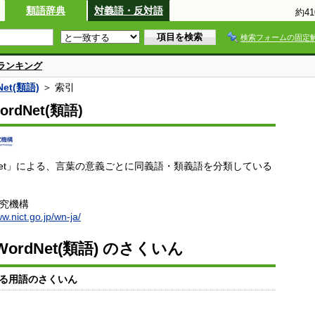
類語辞典
対義語・反対語
約4
検索フォームの固定
ランキング
et(類語)
＞ 索引
rdNet(類語)
dNet」による、言葉の意義ごとに同義語・類義語を分類している
研究機構
ww.nict.go.jp/wn-ja/
ordNet(類語) のさくいん
る用語のさくいん