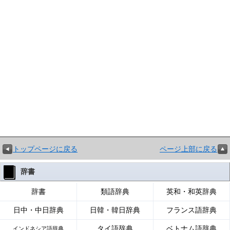
トップページに戻る
ページ上部に戻る
辞書
辞書
類語辞典
英和・和英辞典
日中・中日辞典
日韓・韓日辞典
フランス語辞典
タイ語辞典
ベトナム語辞典
インドネシア語辞典