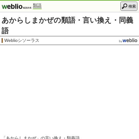
類語
検索
あからしまかぜの類語・言い換え・同義
語
Weblioシソーラス
「
あからしまかぜ
」の言い換え・類義語