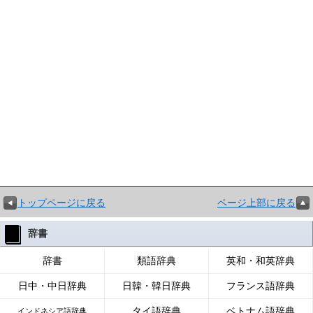
トップページに戻る
ページ上部に戻る
辞書
辞書
類語辞典
英和・和英辞典
日中・中日辞典
日韓・韓日辞典
フランス語辞典
タイ語辞典
ベトナム語辞典
インドネシア語辞典