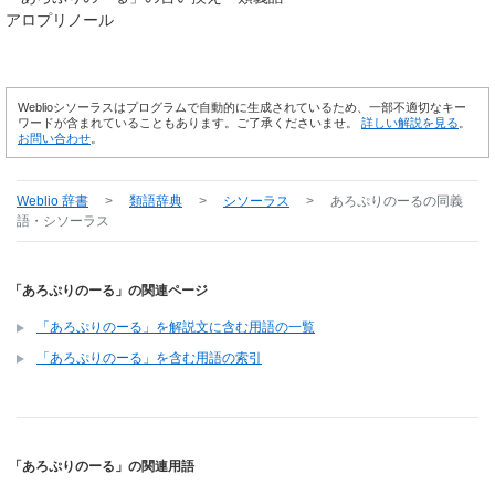
アロプリノール
Weblioシソーラスはプログラムで自動的に生成されているため、一部不適切なキー
ワードが含まれていることもあります。ご了承くださいませ。
詳しい解説を見る
。
お問い合わせ
。
Weblio 辞書
>
類語辞典
>
シソーラス
>
あろぷりのーる
の同義
語・シソーラス
「あろぷりのーる」の関連ページ
「あろぷりのーる」を解説文に含む用語の一覧
「あろぷりのーる」を含む用語の索引
「あろぷりのーる」の関連用語