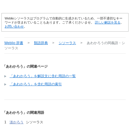
Weblioシソーラスはプログラムで自動的に生成されているため、一部不適切なキー
ワードが含まれていることもあります。ご了承くださいませ。
詳しい解説を見る
。
お問い合わせ
。
Weblio 辞書
>
類語辞典
>
シソーラス
>
あわかろう
の同義語・シ
ソーラス
「あわかろう」の関連ページ
「あわかろう」を解説文に含む用語の一覧
「あわかろう」を含む用語の索引
「あわかろう」の関連用語
淡かろう
シソーラス