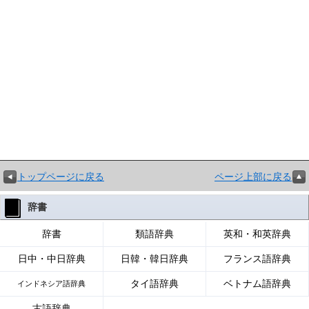
トップページに戻る
ページ上部に戻る
辞書
辞書
類語辞典
英和・和英辞典
日中・中日辞典
日韓・韓日辞典
フランス語辞典
タイ語辞典
ベトナム語辞典
インドネシア語辞典
古語辞典