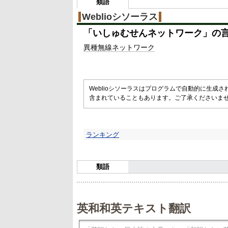
類語
Weblioシソーラス
「
いしゅむせんネットワーク
」の
異種
無線
ネットワーク
Weblioシソーラスはプログラムで自動的に生成
含まれていることもあります。ご了承くださいま
ランキング
類語
英和和英テキスト翻訳