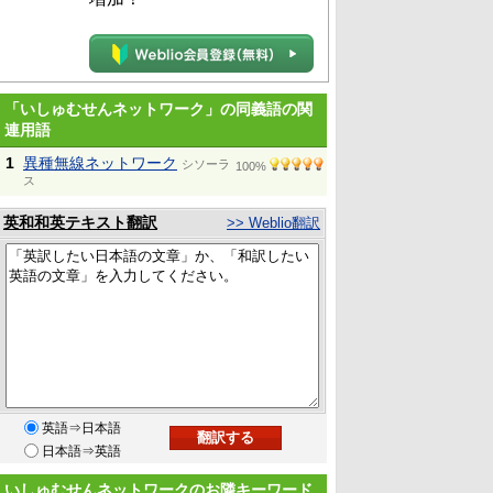
「いしゅむせんネットワーク」の同義語の関
連用語
1
異種無線ネットワーク
シソーラ
100%
ス
英和和英テキスト翻訳
>> Weblio翻訳
英語⇒日本語
日本語⇒英語
いしゅむせんネットワークのお隣キーワード