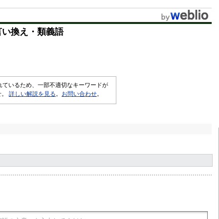
u
t
言い換え・類義語
e
されているため、一部不適切なキーワードが
せ。
詳しい解説を見る
。
お問い合わせ
。