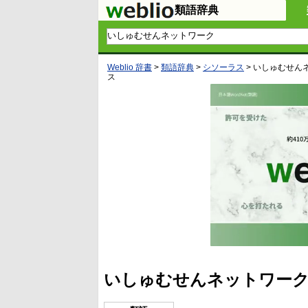
類語辞典
Weblio 辞書
>
類語辞典
>
シソーラス
>
いしゅむせん
ス
いしゅむせんネットワーク