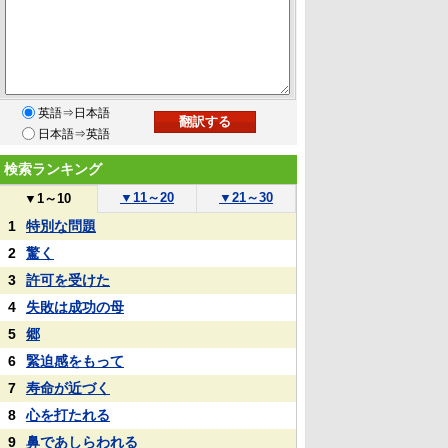
英語⇒日本語
日本語⇒英語
検索ランキング
▼
11～20
▼
21～30
▼
1～10
1
特別な問題
2
驚く
3
許可を受けた
4
失敗は成功の母
5
郷
6
緊迫感をもって
7
寿命が近づく
8
心を打たれる
9
鼻であしらわれる