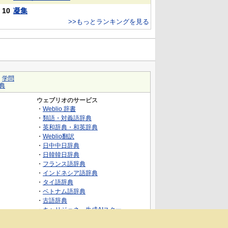
10
凝集
>>もっとランキングを見る
｜
学問
典
ウェブリオのサービス
・
Weblio 辞書
・
類語・対義語辞典
・
英和辞典・和英辞典
・
Weblio翻訳
・
日中中日辞典
・
日韓韓日辞典
・
フランス語辞典
・
インドネシア語辞典
・
タイ語辞典
・
ベトナム語辞典
・
古語辞典
・
キャリジェネ～生成AIスクー
ル・AIスキルでキャリアアップ～