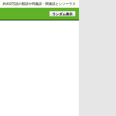
約410万語の類語や同義語・関連語とシソーラス