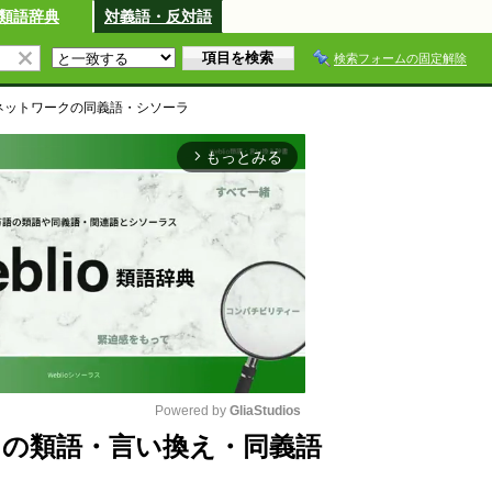
類語辞典
対義語・反対語
検索フォームの固定解除
ネットワーク
の同義語・シソーラ
もっとみる
arrow_forward_ios
Powered by 
GliaStudios
の類語・言い換え・同義語
M