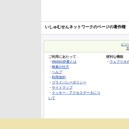
いしゅむせんネットワークのページの著作権
ビジ
ご利用にあたって
便利な機能
・
Weblio辞書とは
・
ウェブリオ
・
検索の仕方
・
ヘルプ
・
利用規約
・
プライバシーポリシー
・
サイトマップ
・
クッキー・アクセスデータにつ
いて