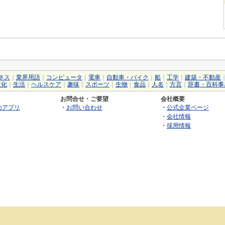
ネス
｜
業界用語
｜
コンピュータ
｜
電車
｜
自動車・バイク
｜
船
｜
工学
｜
建築・不動産
文化
｜
生活
｜
ヘルスケア
｜
趣味
｜
スポーツ
｜
生物
｜
食品
｜
人名
｜
方言
｜
辞書・百科事
お問合せ・ご要望
会社概要
のアプリ
・
お問い合わせ
・
公式企業ページ
・
会社情報
・
採用情報