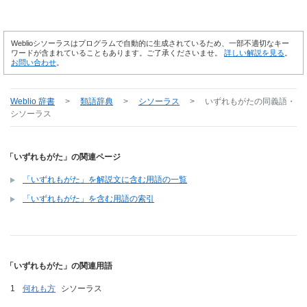
Weblioシソーラスはプログラムで自動的に生成されているため、一部不適切なキー
ワードが含まれていることもあります。ご了承くださいませ。
詳しい解説を見る
。
お問い合わせ
。
Weblio 辞書
>
類語辞典
>
シソーラス
>
いずれもがた
の同義語・
シソーラス
「いずれもがた」の関連ページ
「いずれもがた」を解説文に含む用語の一覧
「いずれもがた」を含む用語の索引
「いずれもがた」の関連用語
何れも方
シソーラス