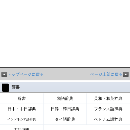
トップページに戻る
ページ上部に戻る
辞書
辞書
類語辞典
英和・和英辞典
日中・中日辞典
日韓・韓日辞典
フランス語辞典
タイ語辞典
ベトナム語辞典
インドネシア語辞典
古語辞典