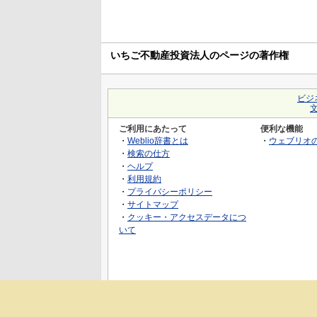
いちご不動産投資法人のページの著作権
ビジ
ご利用にあたって
便利な機能
・
Weblio辞書とは
・
ウェブリオ
・
検索の仕方
・
ヘルプ
・
利用規約
・
プライバシーポリシー
・
サイトマップ
・
クッキー・アクセスデータにつ
いて