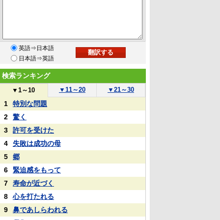
英語⇒日本語
日本語⇒英語
検索ランキング
▼
11～20
▼
21～30
▼
1～10
1
特別な問題
2
驚く
3
許可を受けた
4
失敗は成功の母
5
郷
6
緊迫感をもって
7
寿命が近づく
8
心を打たれる
9
鼻であしらわれる