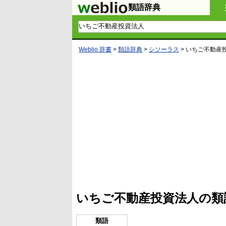
類語辞典
Weblio 辞書
>
類語辞典
>
シソーラス
>
いちご不動産
L
/
U
o
n
a
m
d
u
e
t
d
e
:
4
いちご不動産投資法人の類
5
.
3
3
類語