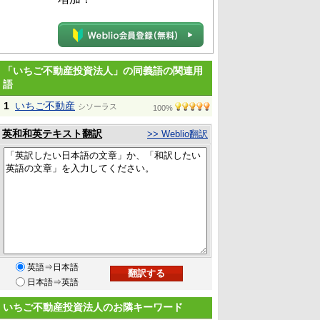
「いちご不動産投資法人」の同義語の関連用
語
1
いちご不動産
シソーラス
100%
英和和英テキスト翻訳
>> Weblio翻訳
英語⇒日本語
日本語⇒英語
いちご不動産投資法人のお隣キーワード