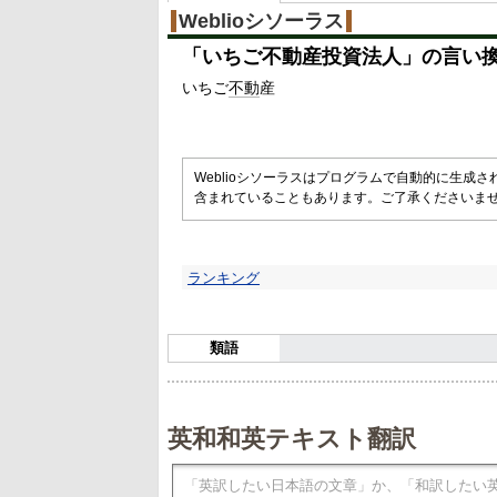
%
Weblioシソーラス
「
いちご不動産投資法人
」の言い
いちご
不動
産
Weblioシソーラスはプログラムで自動的に生成
含まれていることもあります。ご了承くださいま
ランキング
類語
英和和英テキスト翻訳