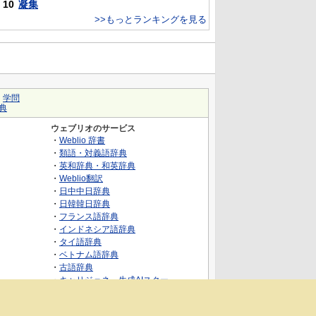
10
凝集
>>もっとランキングを見る
｜
学問
典
ウェブリオのサービス
・
Weblio 辞書
・
類語・対義語辞典
・
英和辞典・和英辞典
・
Weblio翻訳
・
日中中日辞典
・
日韓韓日辞典
・
フランス語辞典
・
インドネシア語辞典
・
タイ語辞典
・
ベトナム語辞典
・
古語辞典
・
キャリジェネ～生成AIスクー
ル・AIスキルでキャリアアップ～