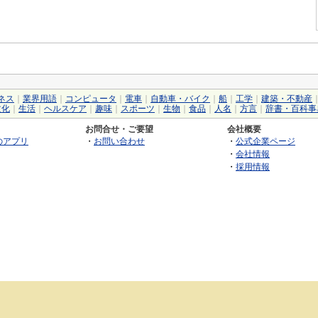
ネス
｜
業界用語
｜
コンピュータ
｜
電車
｜
自動車・バイク
｜
船
｜
工学
｜
建築・不動産
文化
｜
生活
｜
ヘルスケア
｜
趣味
｜
スポーツ
｜
生物
｜
食品
｜
人名
｜
方言
｜
辞書・百科事
お問合せ・ご要望
会社概要
のアプリ
・
お問い合わせ
・
公式企業ページ
・
会社情報
・
採用情報