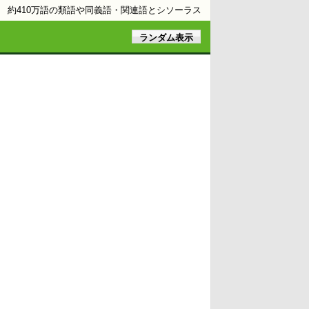
約410万語の類語や同義語・関連語とシソーラス