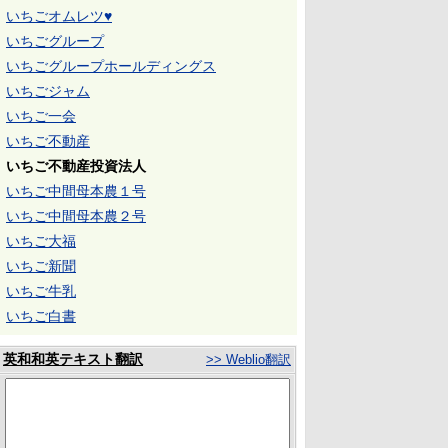
いちごオムレツ♥
いちごグループ
いちごグループホールディングス
いちごジャム
いちご一会
いちご不動産
いちご不動産投資法人
いちご中間母本農１号
いちご中間母本農２号
いちご大福
いちご新聞
いちご牛乳
いちご白書
英和和英テキスト翻訳
>> Weblio翻訳