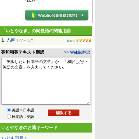
「いとやなぎ」の同義語の関連用語
1
糸柳
シソーラス
100%
英和和英テキスト翻訳
>> Weblio翻訳
英語⇒日本語
日本語⇒英語
いとやなぎのお隣キーワード
いとも容易く