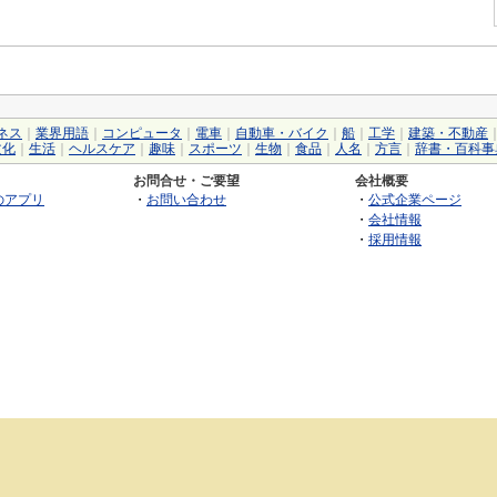
ネス
｜
業界用語
｜
コンピュータ
｜
電車
｜
自動車・バイク
｜
船
｜
工学
｜
建築・不動産
文化
｜
生活
｜
ヘルスケア
｜
趣味
｜
スポーツ
｜
生物
｜
食品
｜
人名
｜
方言
｜
辞書・百科事
お問合せ・ご要望
会社概要
のアプリ
・
お問い合わせ
・
公式企業ページ
・
会社情報
・
採用情報
©2026 GRAS Group, Inc.
RSS