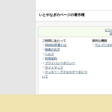
いとやなぎのページの著作権
ビジ
ご利用にあたって
便利な機能
・
Weblio辞書とは
・
ウェブリオ
・
検索の仕方
・
ヘルプ
・
利用規約
・
プライバシーポリシー
・
サイトマップ
・
クッキー・アクセスデータにつ
いて