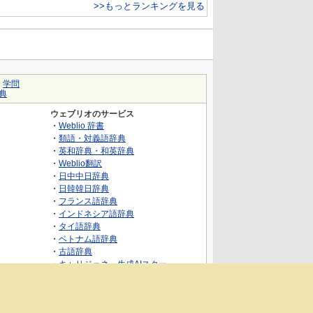
>>もっとランキングを見る
｜
学問
典
ウェブリオのサービス
・
Weblio 辞書
・
類語・対義語辞典
・
英和辞典・和英辞典
・
Weblio翻訳
・
日中中日辞典
・
日韓韓日辞典
・
フランス語辞典
・
インドネシア語辞典
・
タイ語辞典
・
ベトナム語辞典
・
古語辞典
・
キャリジェネ～生成AIスクー
ル・AIスキルでキャリアアップ～