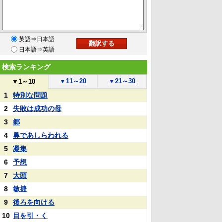
英語⇒日本語
日本語⇒英語
検索ランキング
▼
11～20
▼
21～30
▼
1～10
1
特別な問題
2
失敗は成功の母
3
郷
4
鼻であしらわれる
5
凝集
6
予想
7
大頭
8
敏捷
9
後ろを向ける
10
目を引・く