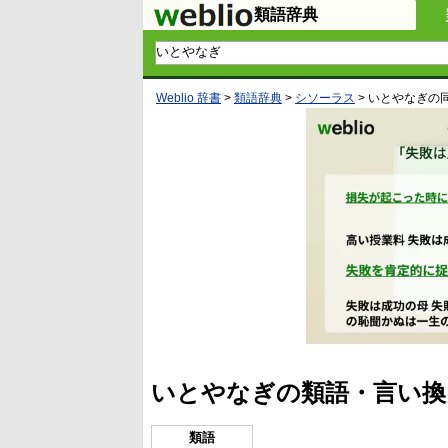
類語辞典
Weblio 辞書
>
類語辞典
>
シソーラス
>
いとやなぎ
の
いとやなぎの類語・言い換
類語