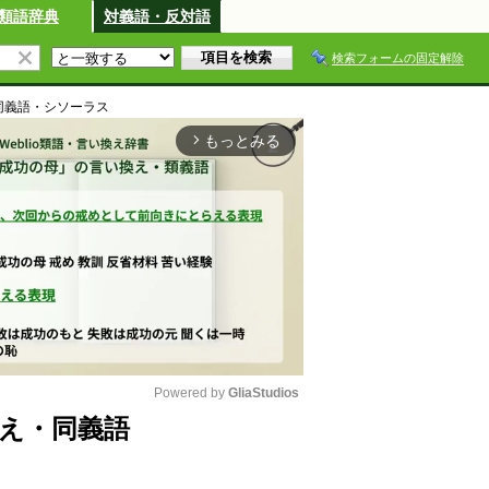
類語辞典
対義語・反対語
検索フォームの固定解除
同義語・シソーラス
もっとみる
arrow_forward_ios
Powered by 
GliaStudios
え・同義語
M
u