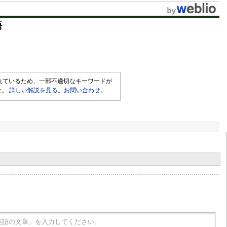
t
語
e
されているため、一部不適切なキーワードが
せ。
詳しい解説を見る
。
お問い合わせ
。