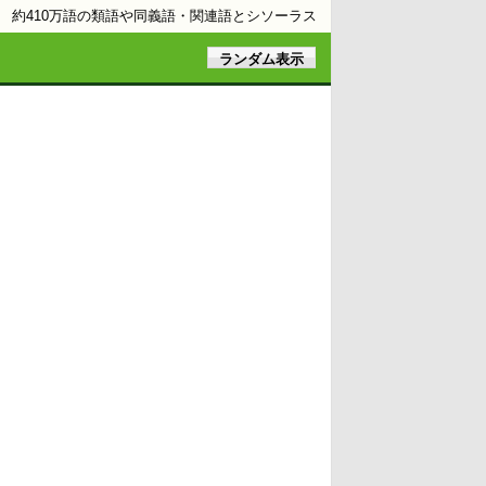
約410万語の類語や同義語・関連語とシソーラス