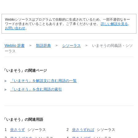
Weblioシソーラスはプログラムで自動的に生成されているため、一部不適切なキー
ワードが含まれていることもあります。ご了承くださいませ。
詳しい解説を見る
。
お問い合わせ
。
Weblio 辞書
>
類語辞典
>
シソーラス
>
いまそう
の同義語・シソ
ーラス
「いまそう」の関連ページ
「いまそう」を解説文に含む用語の一覧
「いまそう」を含む用語の索引
「いまそう」の関連用語
坐さうず
シソーラス
坐さうずれば
シソーラス