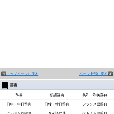
トップページに戻る
ページ上部に戻る
辞書
辞書
類語辞典
英和・和英辞典
日中・中日辞典
日韓・韓日辞典
フランス語辞典
タイ語辞典
ベトナム語辞典
インドネシア語辞典