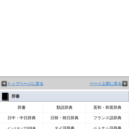
トップページに戻る
ページ上部に戻る
辞書
辞書
類語辞典
英和・和英辞典
日中・中日辞典
日韓・韓日辞典
フランス語辞典
タイ語辞典
ベトナム語辞典
インドネシア語辞典