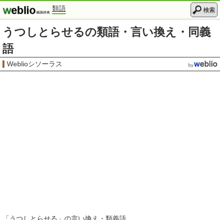
類語
検索
うつしとらせるの類語・言い換え・同義
語
Weblioシソーラス
「
うつしとらせる
」の言い換え・類義語