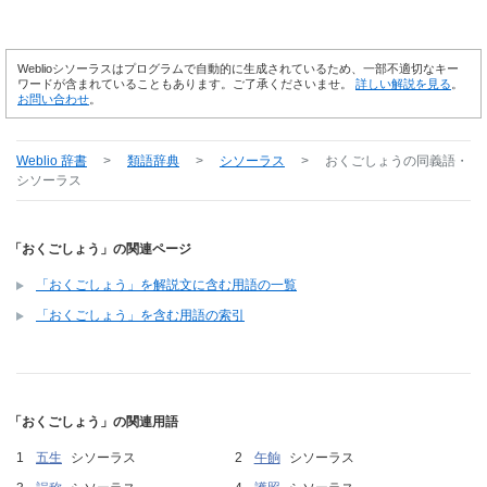
Weblioシソーラスはプログラムで自動的に生成されているため、一部不適切なキー
ワードが含まれていることもあります。ご了承くださいませ。
詳しい解説を見る
。
お問い合わせ
。
Weblio 辞書
>
類語辞典
>
シソーラス
>
おくごしょう
の同義語・
シソーラス
「おくごしょう」の関連ページ
「おくごしょう」を解説文に含む用語の一覧
「おくごしょう」を含む用語の索引
「おくごしょう」の関連用語
五生
シソーラス
午餉
シソーラス