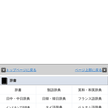
トップページに戻る
ページ上部に戻る
辞書
辞書
類語辞典
英和・和英辞典
日中・中日辞典
日韓・韓日辞典
フランス語辞典
タイ語辞典
ベトナム語辞典
インドネシア語辞典