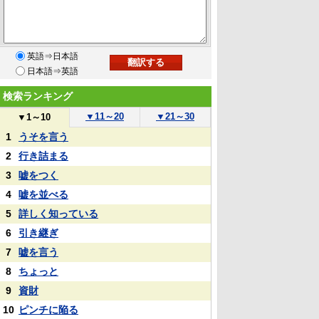
英語⇒日本語
日本語⇒英語
検索ランキング
▼
11～20
▼
21～30
▼
1～10
1
うそを言う
2
行き詰まる
3
嘘をつく
4
嘘を並べる
5
詳しく知っている
6
引き継ぎ
7
嘘を言う
8
ちょっと
9
資財
10
ピンチに陥る