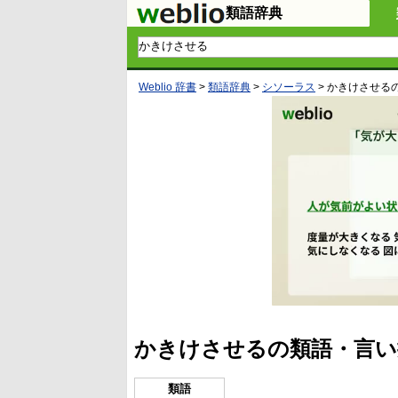
類語辞典
Weblio 辞書
>
類語辞典
>
シソーラス
>
かきけさせる
かきけさせるの類語・言い
類語