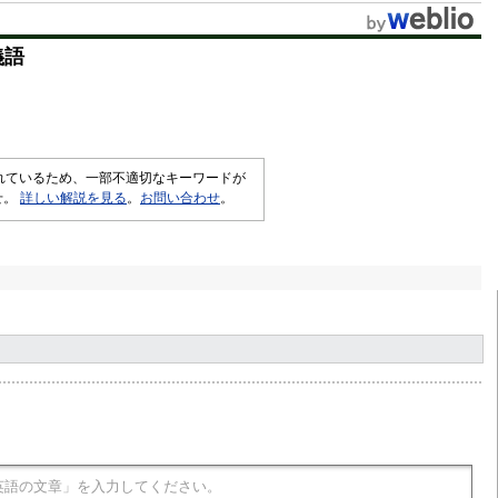
t
義語
e
されているため、一部不適切なキーワードが
せ。
詳しい解説を見る
。
お問い合わせ
。