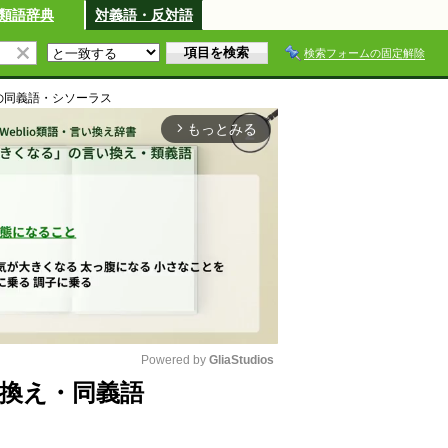
類語辞典
対義語・反対語
検索フォームの固定解除
の同義語・シソーラス
もっとみる
arrow_forward_ios
Powered by 
GliaStudios
換え・同義語
M
u