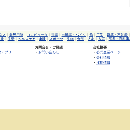
ネス
｜
業界用語
｜
コンピュータ
｜
電車
｜
自動車・バイク
｜
船
｜
工学
｜
建築・不動産
文化
｜
生活
｜
ヘルスケア
｜
趣味
｜
スポーツ
｜
生物
｜
食品
｜
人名
｜
方言
｜
辞書・百科事
お問合せ・ご要望
会社概要
のアプリ
・
お問い合わせ
・
公式企業ページ
・
会社情報
・
採用情報
©2026 GRAS Group, Inc.
RSS