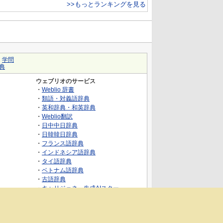
>>もっとランキングを見る
｜
学問
典
ウェブリオのサービス
・
Weblio 辞書
・
類語・対義語辞典
・
英和辞典・和英辞典
・
Weblio翻訳
・
日中中日辞典
・
日韓韓日辞典
・
フランス語辞典
・
インドネシア語辞典
・
タイ語辞典
・
ベトナム語辞典
・
古語辞典
・
キャリジェネ～生成AIスクー
ル・AIスキルでキャリアアップ～