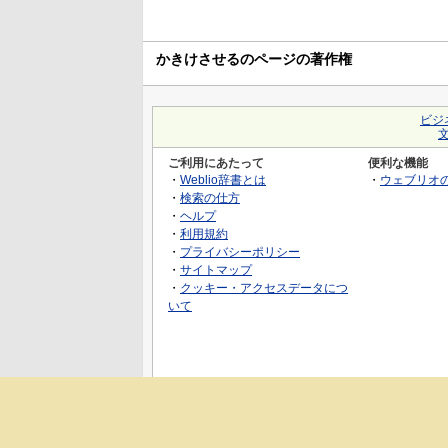
かきけさせるのページの著作権
ビジ
ご利用にあたって
便利な機能
・
Weblio辞書とは
・
ウェブリオ
・
検索の仕方
・
ヘルプ
・
利用規約
・
プライバシーポリシー
・
サイトマップ
・
クッキー・アクセスデータにつ
いて