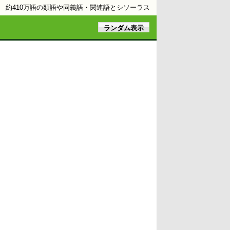
約410万語の類語や同義語・関連語とシソーラス