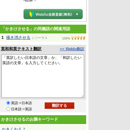
「かきけさせる」の同義語の関連用語
1
掻き消させる
シソーラス
100%
英和和英テキスト翻訳
>> Weblio翻訳
英語⇒日本語
日本語⇒英語
かきけさせるのお隣キーワード
かきくわえよ