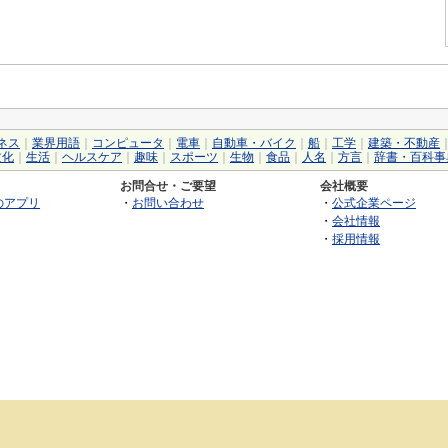
ネス
｜
業界用語
｜
コンピュータ
｜
電車
｜
自動車・バイク
｜
船
｜
工学
｜
建築・不動産
文化
｜
生活
｜
ヘルスケア
｜
趣味
｜
スポーツ
｜
生物
｜
食品
｜
人名
｜
方言
｜
辞書・百科事
お問合せ・ご要望
会社概要
のアプリ
・
お問い合わせ
・
公式企業ページ
・
会社情報
・
採用情報