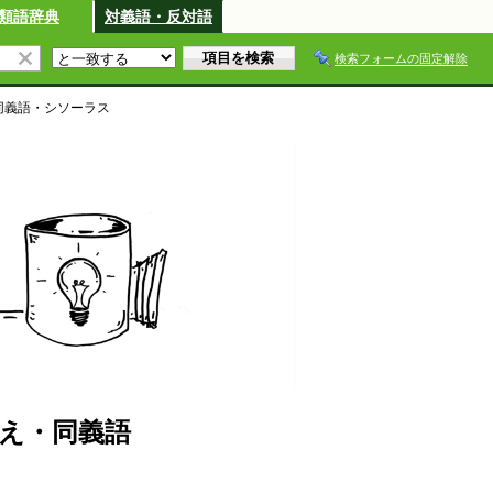
類語辞典
対義語・反対語
検索フォームの固定解除
同義語・シソーラス
え・同義語