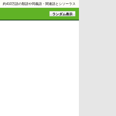
約410万語の類語や同義語・関連語とシソーラス