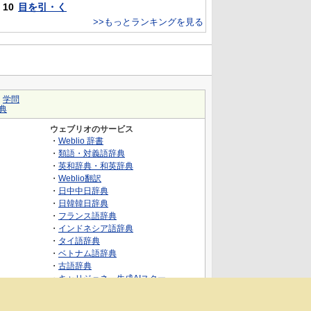
10
目を引・く
>>もっとランキングを見る
｜
学問
典
ウェブリオのサービス
・
Weblio 辞書
・
類語・対義語辞典
・
英和辞典・和英辞典
・
Weblio翻訳
・
日中中日辞典
・
日韓韓日辞典
・
フランス語辞典
・
インドネシア語辞典
・
タイ語辞典
・
ベトナム語辞典
・
古語辞典
・
キャリジェネ～生成AIスクー
ル・AIスキルでキャリアアップ～