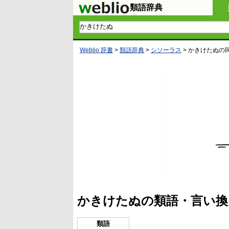
類語辞典
Weblio 辞書
>
類語辞典
>
シソーラス
>
かきけたぬ
の
かきけたぬの類語・言い換
類語