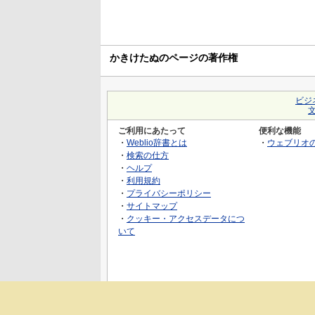
かきけたぬのページの著作権
ビジ
ご利用にあたって
便利な機能
・
Weblio辞書とは
・
ウェブリオ
・
検索の仕方
・
ヘルプ
・
利用規約
・
プライバシーポリシー
・
サイトマップ
・
クッキー・アクセスデータにつ
いて