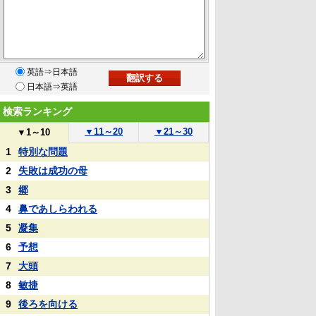
英語⇒日本語
日本語⇒英語
検索ランキング
▼
11～20
▼
21～30
▼
1～10
1
特別な問題
2
失敗は成功の母
3
郷
4
鼻であしらわれる
5
凝集
6
予想
7
大頭
8
敏捷
9
後ろを向ける