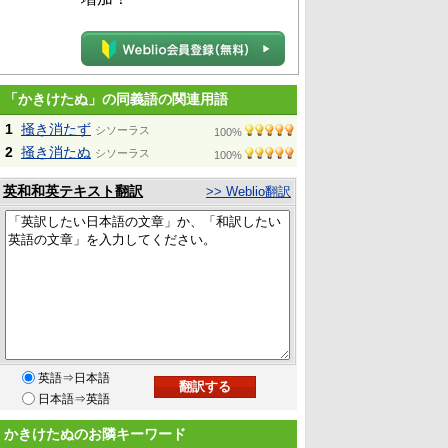
「かきけたぬ」の同義語の関連用語
1
掻き消たず
シソーラス
100%
2
掻き消たぬ
シソーラス
100%
英和和英テキスト翻訳
>> Weblio翻訳
英語⇒日本語
日本語⇒英語
かきけたぬのお隣キーワード