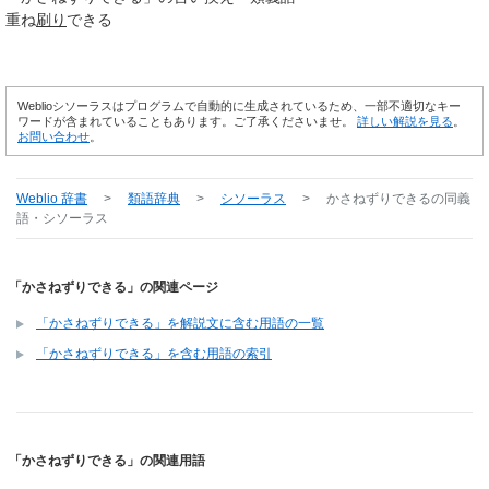
重ね
刷り
できる
Weblioシソーラスはプログラムで自動的に生成されているため、一部不適切なキー
ワードが含まれていることもあります。ご了承くださいませ。
詳しい解説を見る
。
お問い合わせ
。
Weblio 辞書
>
類語辞典
>
シソーラス
>
かさねずりできる
の同義
語・シソーラス
「かさねずりできる」の関連ページ
「かさねずりできる」を解説文に含む用語の一覧
「かさねずりできる」を含む用語の索引
「かさねずりできる」の関連用語