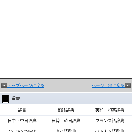
トップページに戻る
ページ上部に戻る
辞書
辞書
類語辞典
英和・和英辞典
日中・中日辞典
日韓・韓日辞典
フランス語辞典
タイ語辞典
ベトナム語辞典
インドネシア語辞典