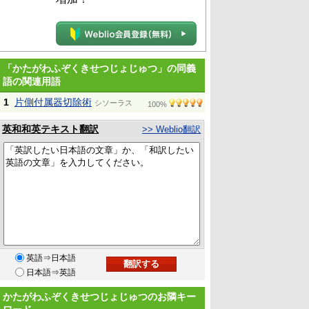
「かたがわふぞくきせつじょじゅつ」の同義
語の関連用語
1
片側付属器切除術
シソーラス
100%
英和和英テキスト翻訳
>> Weblio翻訳
英語⇒日本語
日本語⇒英語
かたがわふぞくきせつじょじゅつのお隣キー