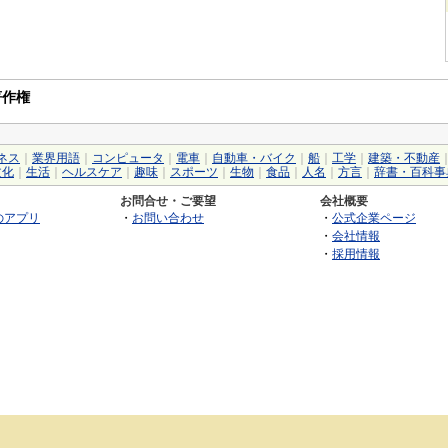
著作権
ネス
｜
業界用語
｜
コンピュータ
｜
電車
｜
自動車・バイク
｜
船
｜
工学
｜
建築・不動産
文化
｜
生活
｜
ヘルスケア
｜
趣味
｜
スポーツ
｜
生物
｜
食品
｜
人名
｜
方言
｜
辞書・百科事
お問合せ・ご要望
会社概要
のアプリ
・
お問い合わせ
・
公式企業ページ
・
会社情報
・
採用情報