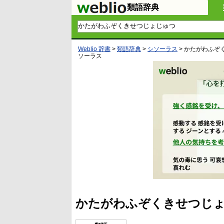
類語辞典
Weblio 辞書
>
類語辞典
>
シソーラス
>
かたがわふぞ
ソーラス
かたがわふぞくきせつじょ