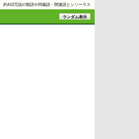
約410万語の類語や同義語・関連語とシソーラス