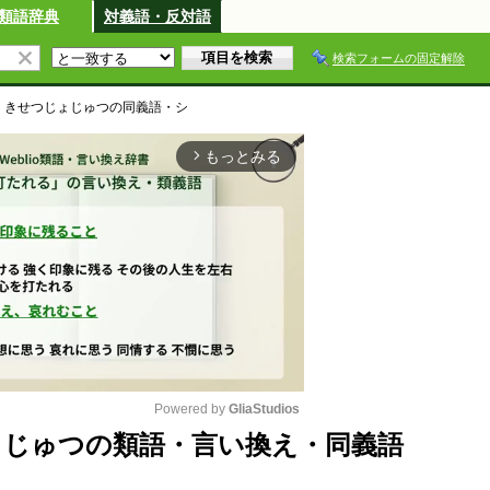
類語辞典
対義語・反対語
検索フォームの固定解除
くきせつじょじゅつ
の同義語・シ
もっとみる
arrow_forward_ios
Powered by 
GliaStudios
じゅつの類語・言い換え・同義語
M