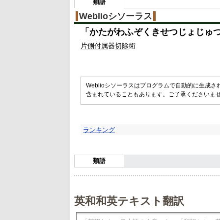
類語
Weblioシソーラス
「
かたがわふぞくきせつじょじゅ
片側
付属
器
切除
術
Weblioシソーラスはプログラムで自動的に生成
含まれていることもあります。ご了承くださいま
ランキング
類語
英和和英テキスト翻訳