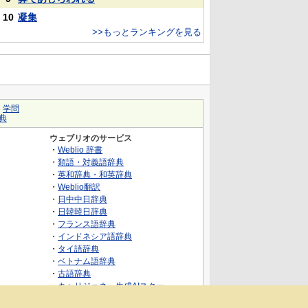
10
凝集
>>もっとランキングを見る
｜
学問
典
ウェブリオのサービス
・
Weblio 辞書
・
類語・対義語辞典
・
英和辞典・和英辞典
・
Weblio翻訳
・
日中中日辞典
・
日韓韓日辞典
・
フランス語辞典
・
インドネシア語辞典
・
タイ語辞典
・
ベトナム語辞典
・
古語辞典
・
キャリジェネ～生成AIスクー
ル・AIスキルでキャリアアップ～