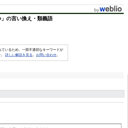
u
t
つ
」の言い換え・類義語
e
されているため、一部不適切なキーワードが
せ。
詳しい解説を見る
。
お問い合わせ
。