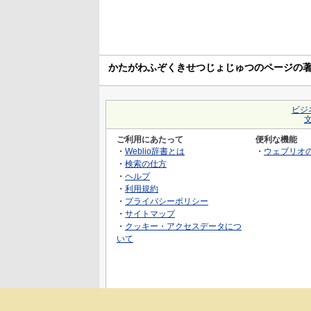
かたがわふぞくきせつじょじゅつのページの
ビジ
ご利用にあたって
便利な機能
・
Weblio辞書とは
・
ウェブリオ
・
検索の仕方
・
ヘルプ
・
利用規約
・
プライバシーポリシー
・
サイトマップ
・
クッキー・アクセスデータにつ
いて