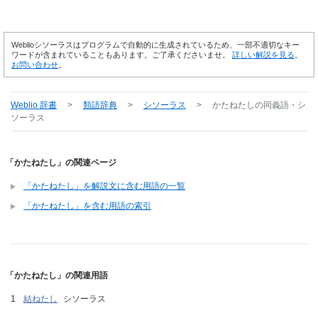
Weblioシソーラスはプログラムで自動的に生成されているため、一部不適切なキー
ワードが含まれていることもあります。ご了承くださいませ。
詳しい解説を見る
。
お問い合わせ
。
Weblio 辞書
>
類語辞典
>
シソーラス
>
かたねたし
の同義語・シ
ソーラス
「かたねたし」の関連ページ
「かたねたし」を解説文に含む用語の一覧
「かたねたし」を含む用語の索引
「かたねたし」の関連用語
結ねたし
シソーラス