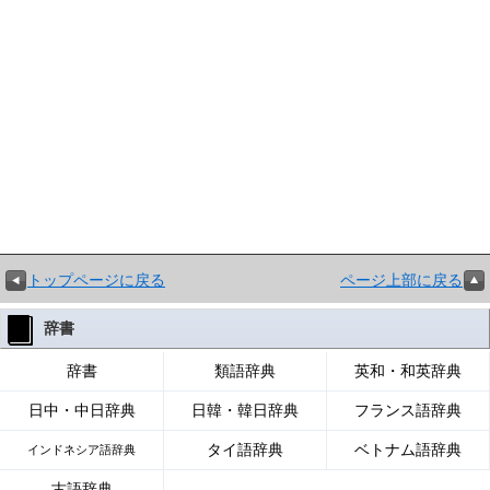
トップページに戻る
ページ上部に戻る
辞書
辞書
類語辞典
英和・和英辞典
日中・中日辞典
日韓・韓日辞典
フランス語辞典
タイ語辞典
ベトナム語辞典
インドネシア語辞典
古語辞典