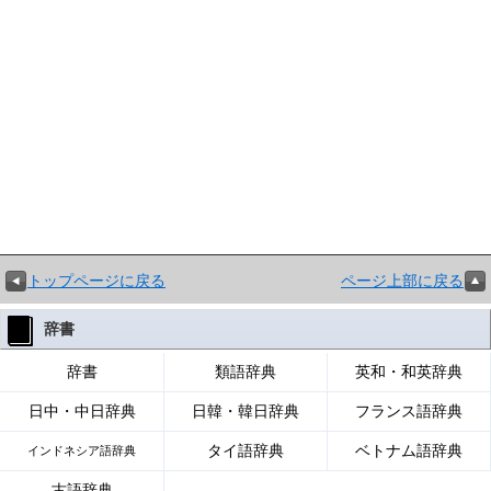
トップページに戻る
ページ上部に戻る
辞書
辞書
類語辞典
英和・和英辞典
日中・中日辞典
日韓・韓日辞典
フランス語辞典
タイ語辞典
ベトナム語辞典
インドネシア語辞典
古語辞典