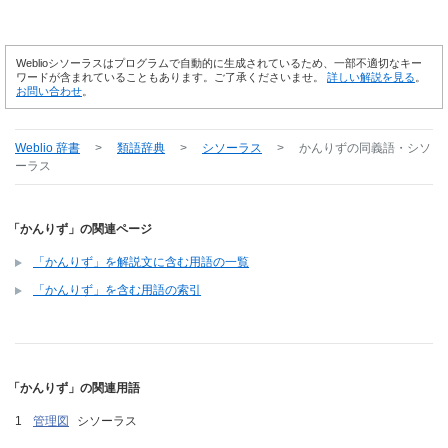
Weblioシソーラスはプログラムで自動的に生成されているため、一部不適切なキー
ワードが含まれていることもあります。ご了承くださいませ。
詳しい解説を見る
。
お問い合わせ
。
Weblio 辞書
>
類語辞典
>
シソーラス
>
かんりず
の同義語・シソ
ーラス
「かんりず」の関連ページ
「かんりず」を解説文に含む用語の一覧
「かんりず」を含む用語の索引
「かんりず」の関連用語
管理図
シソーラス