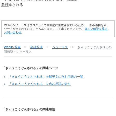
急行
軍される
Weblioシソーラスはプログラムで自動的に生成されているため、一部不適切なキー
ワードが含まれていることもあります。ご了承くださいませ。
詳しい解説を見る
。
お問い合わせ
。
Weblio 辞書
>
類語辞典
>
シソーラス
>
きゅうこうぐんされる
の
同義語・シソーラス
「きゅうこうぐんされる」の関連ページ
「きゅうこうぐんされる」を解説文に含む用語の一覧
「きゅうこうぐんされる」を含む用語の索引
「きゅうこうぐんされる」の関連用語