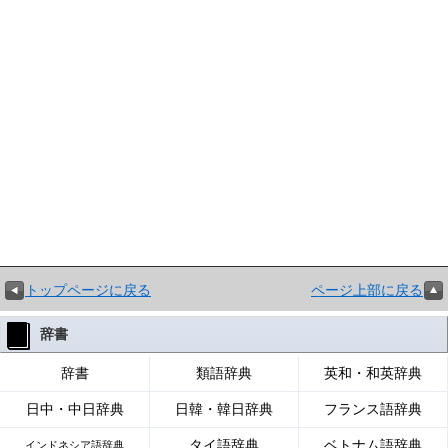
トップページに戻る
ページ上部に戻る
辞書
辞書
類語辞典
英和・和英辞典
日中・中日辞典
日韓・韓日辞典
フランス語辞典
タイ語辞典
ベトナム語辞典
インドネシア語辞典