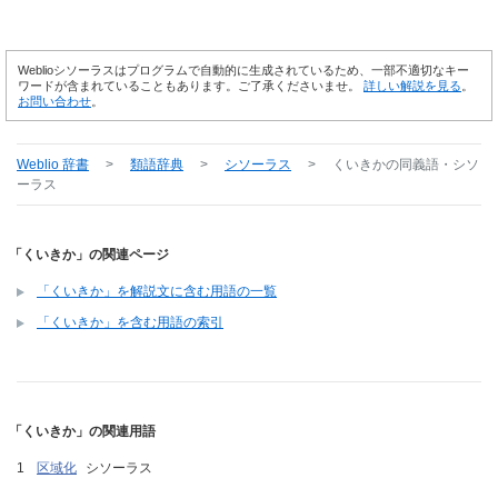
Weblioシソーラスはプログラムで自動的に生成されているため、一部不適切なキー
ワードが含まれていることもあります。ご了承くださいませ。
詳しい解説を見る
。
お問い合わせ
。
Weblio 辞書
>
類語辞典
>
シソーラス
>
くいきか
の同義語・シソ
ーラス
「くいきか」の関連ページ
「くいきか」を解説文に含む用語の一覧
「くいきか」を含む用語の索引
「くいきか」の関連用語
区域化
シソーラス