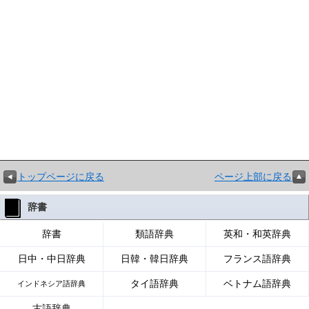
トップページに戻る
ページ上部に戻る
辞書
辞書
類語辞典
英和・和英辞典
日中・中日辞典
日韓・韓日辞典
フランス語辞典
タイ語辞典
ベトナム語辞典
インドネシア語辞典
古語辞典