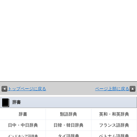
トップページに戻る
ページ上部に戻る
辞書
辞書
類語辞典
英和・和英辞典
日中・中日辞典
日韓・韓日辞典
フランス語辞典
タイ語辞典
ベトナム語辞典
インドネシア語辞典