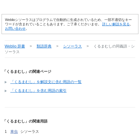
Weblioシソーラスはプログラムで自動的に生成されているため、一部不適切なキー
ワードが含まれていることもあります。ご了承くださいませ。
詳しい解説を見る
。
お問い合わせ
。
Weblio 辞書
>
類語辞典
>
シソーラス
>
くるまむし
の同義語・シ
ソーラス
「くるまむし」の関連ページ
「くるまむし」を解説文に含む用語の一覧
「くるまむし」を含む用語の索引
「くるまむし」の関連用語
車虫
シソーラス