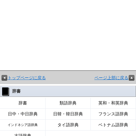
トップページに戻る
ページ上部に戻る
辞書
辞書
類語辞典
英和・和英辞典
日中・中日辞典
日韓・韓日辞典
フランス語辞典
タイ語辞典
ベトナム語辞典
インドネシア語辞典
古語辞典