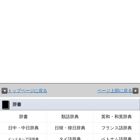
トップページに戻る
ページ上部に戻る
辞書
辞書
類語辞典
英和・和英辞典
日中・中日辞典
日韓・韓日辞典
フランス語辞典
タイ語辞典
ベトナム語辞典
インドネシア語辞典