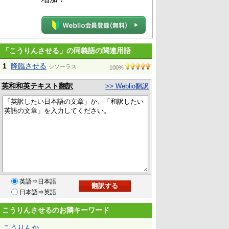
「こうりんさせる」の同義語の関連用語
1
降臨させる
シソーラス
100%
英和和英テキスト翻訳
>> Weblio翻訳
英語⇒日本語
日本語⇒英語
こうりんさせるのお隣キーワード
こうりんか