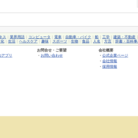
ネス
｜
業界用語
｜
コンピュータ
｜
電車
｜
自動車・バイク
｜
船
｜
工学
｜
建築・不動産
文化
｜
生活
｜
ヘルスケア
｜
趣味
｜
スポーツ
｜
生物
｜
食品
｜
人名
｜
方言
｜
辞書・百科事
お問合せ・ご要望
会社概要
のアプリ
・
お問い合わせ
・
公式企業ページ
・
会社情報
・
採用情報
©2026 GRAS Group, Inc.
RSS