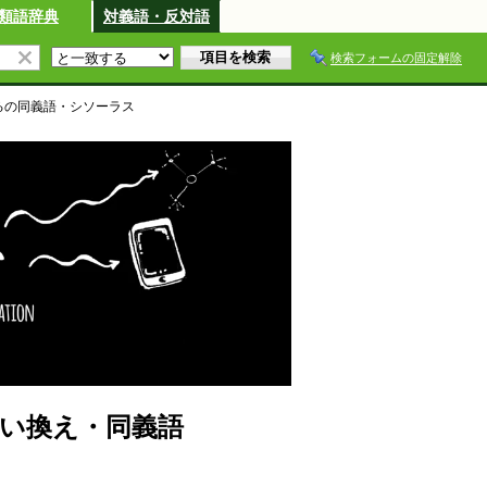
類語辞典
対義語・反対語
検索フォームの固定解除
る
の同義語・シソーラス
い換え・同義語