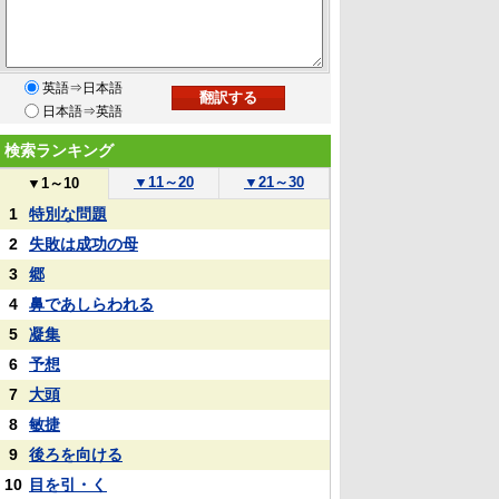
英語⇒日本語
日本語⇒英語
検索ランキング
▼
11～20
▼
21～30
▼
1～10
1
特別な問題
2
失敗は成功の母
3
郷
4
鼻であしらわれる
5
凝集
6
予想
7
大頭
8
敏捷
9
後ろを向ける
10
目を引・く