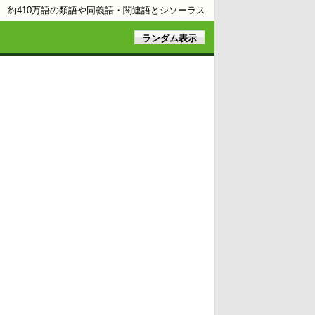
約410万語の類語や同義語・関連語とシソーラス