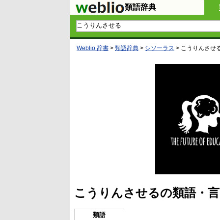
類語辞典
Weblio 辞書
>
類語辞典
>
シソーラス
>
こうりんさせ
こうりんさせるの類語・言
類語