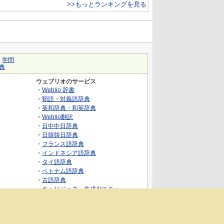
>>もっとランキングを見る
｜
学問
典
ウェブリオのサービス
・
Weblio 辞書
・
類語・対義語辞典
・
英和辞典・和英辞典
・
Weblio翻訳
・
日中中日辞典
・
日韓韓日辞典
・
フランス語辞典
・
インドネシア語辞典
・
タイ語辞典
・
ベトナム語辞典
・
古語辞典
・
キャリジェネ～生成AIスクー
ル・AIスキルでキャリアアップ～