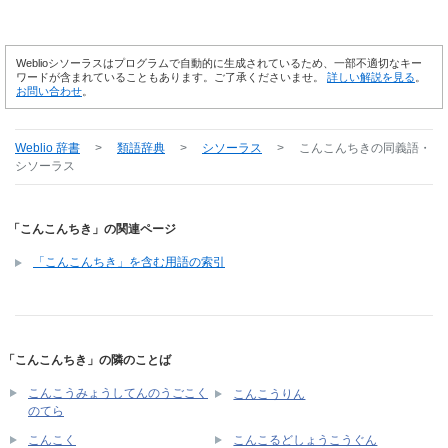
Weblioシソーラスはプログラムで自動的に生成されているため、一部不適切なキー
ワードが含まれていることもあります。ご了承くださいませ。
詳しい解説を見る
。
お問い合わせ
。
Weblio 辞書
>
類語辞典
>
シソーラス
>
こんこんちき
の同義語・
シソーラス
「こんこんちき」の関連ページ
「こんこんちき」を含む用語の索引
「こんこんちき」の隣のことば
こんこうみょうしてんのうごこく
こんこうりん
のてら
こんこく
こんこるどしょうこうぐん