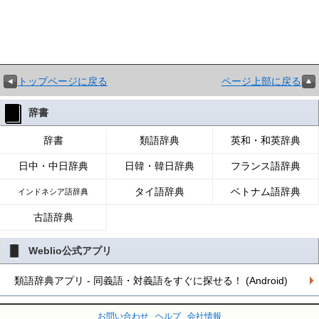
トップページに戻る
ページ上部に戻る
辞書
辞書
類語辞典
英和・和英辞典
日中・中日辞典
日韓・韓日辞典
フランス語辞典
タイ語辞典
ベトナム語辞典
インドネシア語辞典
古語辞典
Weblio公式アプリ
類語辞典アプリ - 同義語・対義語をすぐに探せる！ (Android)
お問い合わせ
ヘルプ
会社情報