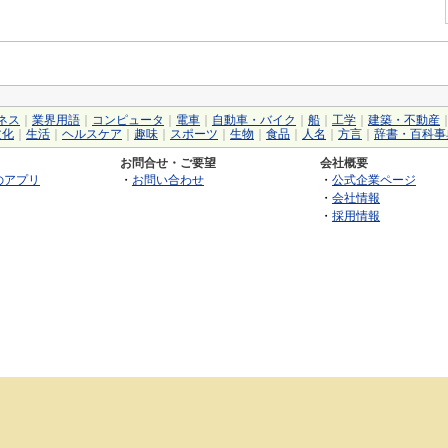
ネス
｜
業界用語
｜
コンピュータ
｜
電車
｜
自動車・バイク
｜
船
｜
工学
｜
建築・不動産
文化
｜
生活
｜
ヘルスケア
｜
趣味
｜
スポーツ
｜
生物
｜
食品
｜
人名
｜
方言
｜
辞書・百科事
お問合せ・ご要望
会社概要
のアプリ
・
お問い合わせ
・
公式企業ページ
・
会社情報
・
採用情報
©2026 GRAS Group, Inc.
RSS