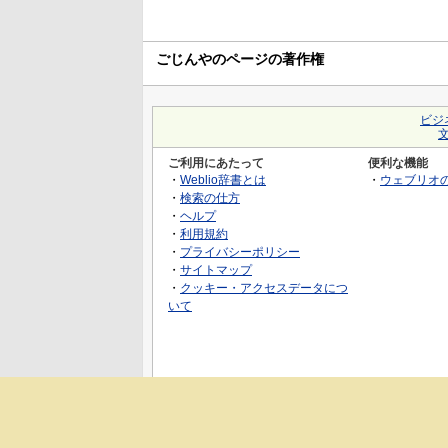
ごじんやのページの著作権
ビジ
ご利用にあたって
便利な機能
・
Weblio辞書とは
・
ウェブリオ
・
検索の仕方
・
ヘルプ
・
利用規約
・
プライバシーポリシー
・
サイトマップ
・
クッキー・アクセスデータにつ
いて