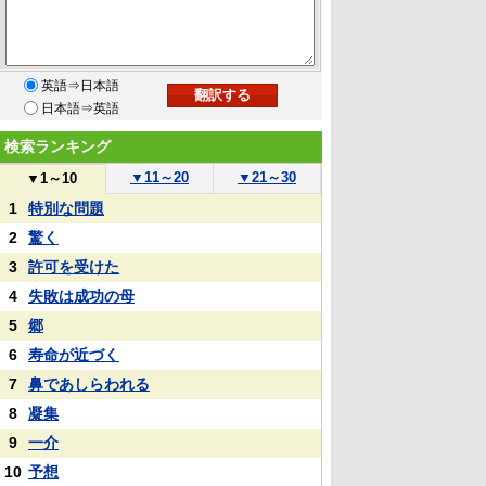
英語⇒日本語
日本語⇒英語
検索ランキング
▼
11～20
▼
21～30
▼
1～10
1
特別な問題
2
驚く
3
許可を受けた
4
失敗は成功の母
5
郷
6
寿命が近づく
7
鼻であしらわれる
8
凝集
9
一介
10
予想