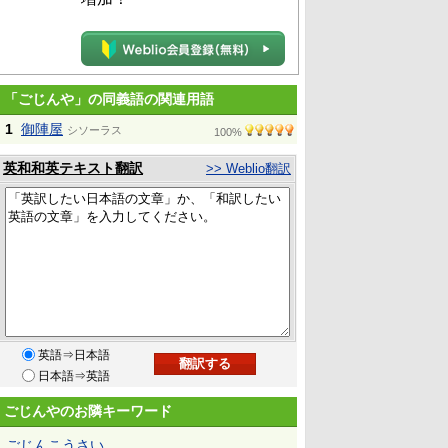
「ごじんや」の同義語の関連用語
1
御陣屋
シソーラス
100%
英和和英テキスト翻訳
>> Weblio翻訳
英語⇒日本語
日本語⇒英語
ごじんやのお隣キーワード
ごじんこうさい