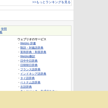
>>もっとランキングを見る
｜
学問
典
ウェブリオのサービス
・
Weblio 辞書
・
類語・対義語辞典
・
英和辞典・和英辞典
・
Weblio翻訳
・
日中中日辞典
・
日韓韓日辞典
・
フランス語辞典
・
インドネシア語辞典
・
タイ語辞典
・
ベトナム語辞典
・
古語辞典
・
キャリジェネ～生成AIスクー
ル・AIスキルでキャリアアップ～