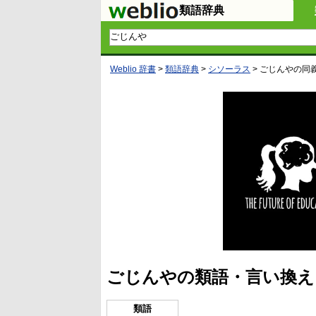
類語辞典
Weblio 辞書
>
類語辞典
>
シソーラス
>
ごじんや
の同
ごじんやの類語・言い換え
類語