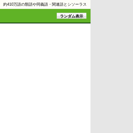
約410万語の類語や同義語・関連語とシソーラス