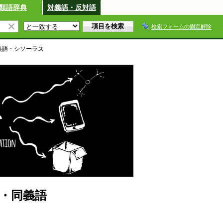
類語辞典
対義語・反対語
検索フォームの固定解除
義語・シソーラス
・同義語