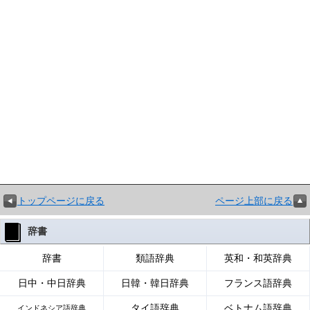
トップページに戻る
ページ上部に戻る
辞書
辞書
類語辞典
英和・和英辞典
日中・中日辞典
日韓・韓日辞典
フランス語辞典
タイ語辞典
ベトナム語辞典
インドネシア語辞典