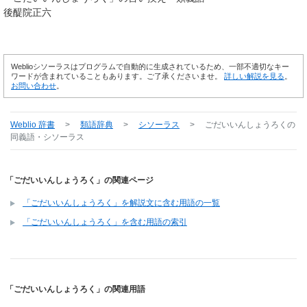
後醍院正六
Weblioシソーラスはプログラムで自動的に生成されているため、一部不適切なキー
ワードが含まれていることもあります。ご了承くださいませ。
詳しい解説を見る
。
お問い合わせ
。
Weblio 辞書
>
類語辞典
>
シソーラス
>
ごだいいんしょうろく
の
同義語・シソーラス
「ごだいいんしょうろく」の関連ページ
「ごだいいんしょうろく」を解説文に含む用語の一覧
「ごだいいんしょうろく」を含む用語の索引
「ごだいいんしょうろく」の関連用語