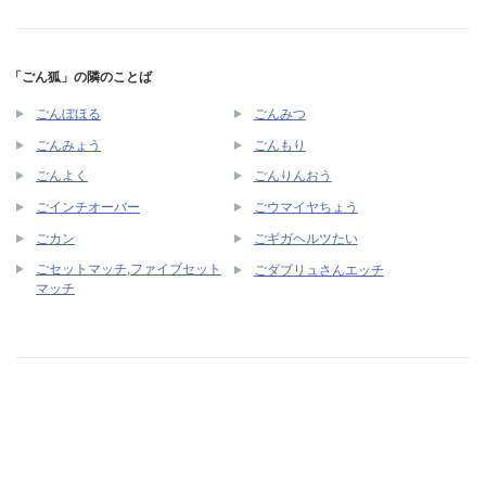
「ごん狐」の隣のことば
ごんぼほる
ごんみつ
ごんみょう
ごんもり
ごんよく
ごんりんおう
ごインチオーバー
ごウマイヤちょう
ごカン
ごギガヘルツたい
ごセットマッチ,ファイブセット
ごダブリュさんエッチ
マッチ