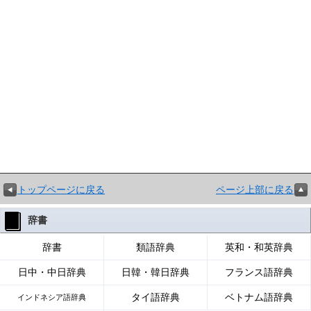
トップページに戻る
ページ上部に戻る
辞書
辞書
類語辞典
英和・和英辞典
日中・中日辞典
日韓・韓日辞典
フランス語辞典
タイ語辞典
ベトナム語辞典
インドネシア語辞典