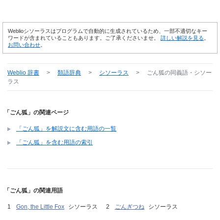
Weblioシソーラスはプログラムで自動的に生成されているため、一部不適切なキー
ワードが含まれていることもあります。ご了承くださいませ。
詳しい解説を見る
。
お問い合わせ
。
Weblio 辞書
>
類語辞典
>
シソーラス
>
ごん狐
の同義語・シソー
ラス
「ごん狐」の関連ページ
「ごん狐」を解説文に含む用語の一覧
「ごん狐」を含む用語の索引
「ごん狐」の関連用語
Gon, the Little Fox
シソーラス
ごんぎつね
シソーラス