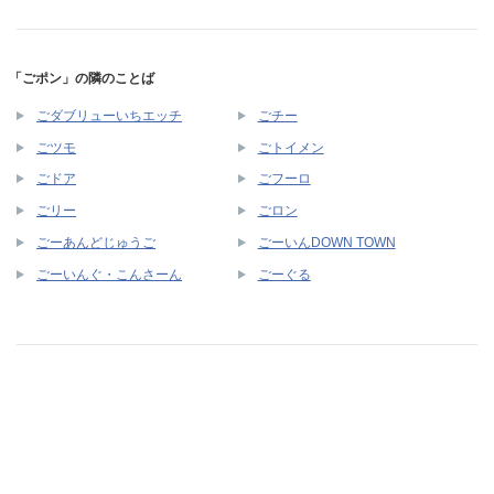
「ごポン」の隣のことば
ごダブリューいちエッチ
ごチー
ごツモ
ごトイメン
ごドア
ごフーロ
ごリー
ごロン
ごーあんどじゅうご
ごーいんDOWN TOWN
ごーいんぐ・こんさーん
ごーぐる