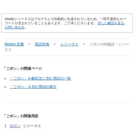
Weblioシソーラスはプログラムで自動的に生成されているため、一部不適切なキー
ワードが含まれていることもあります。ご了承くださいませ。
詳しい解説を見る
。
お問い合わせ
。
Weblio 辞書
>
類語辞典
>
シソーラス
>
ごポン
の同義語・シソー
ラス
「ごポン」の関連ページ
「ごポン」を解説文に含む用語の一覧
「ごポン」を含む用語の索引
「ごポン」の関連用語
誤ポン
シソーラス