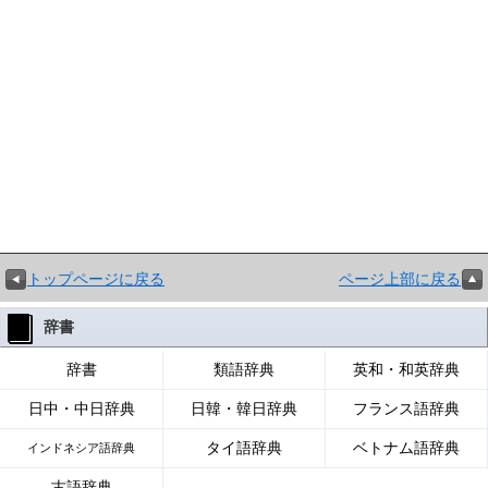
トップページに戻る
ページ上部に戻る
辞書
辞書
類語辞典
英和・和英辞典
日中・中日辞典
日韓・韓日辞典
フランス語辞典
タイ語辞典
ベトナム語辞典
インドネシア語辞典
古語辞典