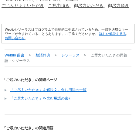
ごじんりょく
いただき
ご尽力
頂き
御
尽力
いただき
御
尽力
頂き
Weblioシソーラスはプログラムで自動的に生成されているため、一部不適切なキー
ワードが含まれていることもあります。ご了承くださいませ。
詳しい解説を見る
。
お問い合わせ
。
Weblio 辞書
>
類語辞典
>
シソーラス
>
ご尽力いただき
の同義
語・シソーラス
「ご尽力いただき」の関連ページ
「ご尽力いただき」を解説文に含む用語の一覧
「ご尽力いただき」を含む用語の索引
「ご尽力いただき」の関連用語