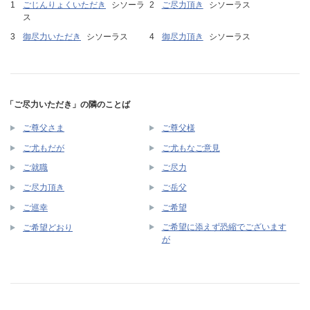
ごじんりょくいただき
シソーラ
ご尽力頂き
シソーラス
ス
御尽力いただき
シソーラス
御尽力頂き
シソーラス
「ご尽力いただき」の隣のことば
ご尊父さま
ご尊父様
ご尤もだが
ご尤もなご意見
ご就職
ご尽力
ご尽力頂き
ご岳父
ご巡幸
ご希望
ご希望に添えず恐縮でございます
ご希望どおり
が