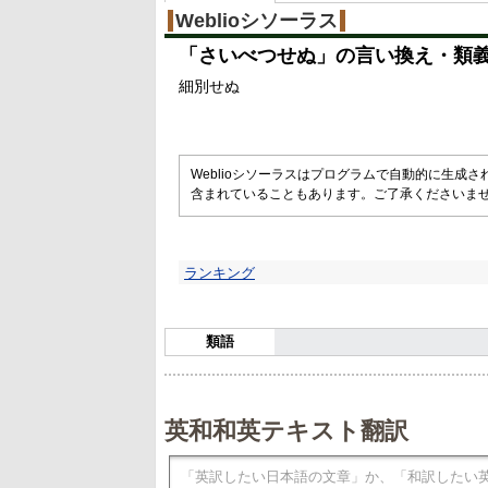
%
Weblioシソーラス
「
さいべつせぬ
」の言い換え・類
細別せぬ
Weblioシソーラスはプログラムで自動的に生成
含まれていることもあります。ご了承くださいま
ランキング
類語
英和和英テキスト翻訳