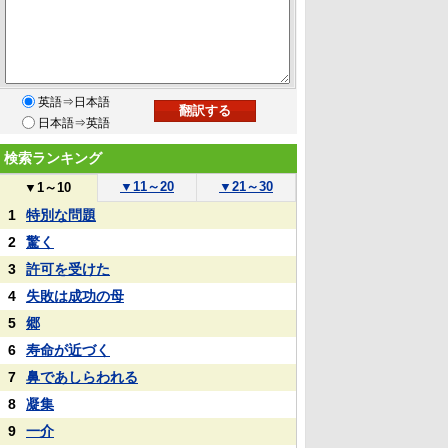
英語⇒日本語
日本語⇒英語
検索ランキング
▼
11～20
▼
21～30
▼
1～10
1
特別な問題
2
驚く
3
許可を受けた
4
失敗は成功の母
5
郷
6
寿命が近づく
7
鼻であしらわれる
8
凝集
9
一介