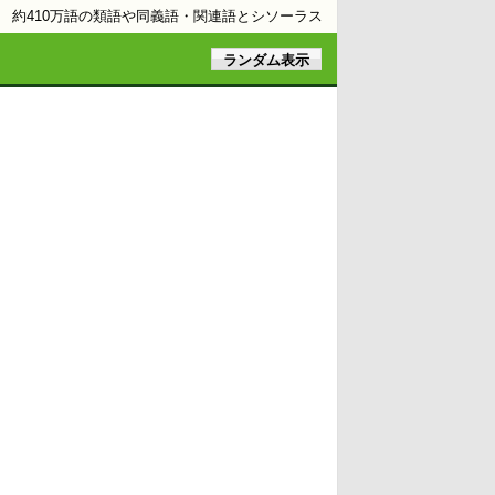
約410万語の類語や同義語・関連語とシソーラス