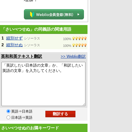
「さいべつせぬ」の同義語の関連用語
1
細別せず
シソーラス
100%
2
細別せぬ
シソーラス
100%
英和和英テキスト翻訳
>> Weblio翻訳
英語⇒日本語
日本語⇒英語
さいべつせぬのお隣キーワード