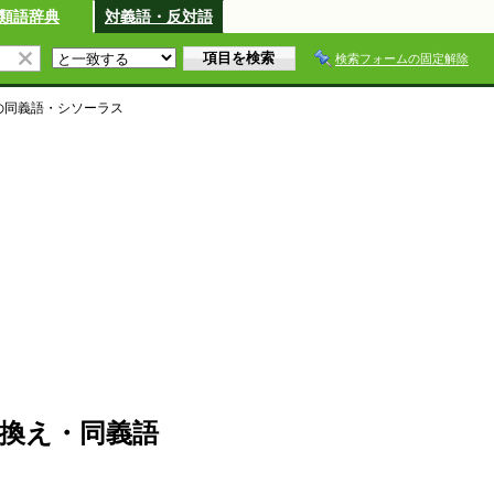
類語辞典
対義語・反対語
検索フォームの固定解除
の同義語・シソーラス
換え・同義語