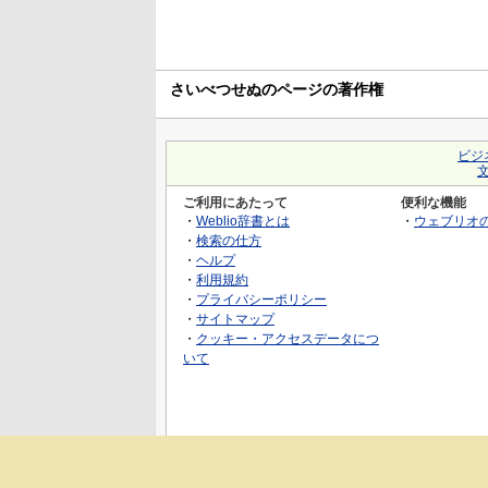
さいべつせぬのページの著作権
ビジ
ご利用にあたって
便利な機能
・
Weblio辞書とは
・
ウェブリオ
・
検索の仕方
・
ヘルプ
・
利用規約
・
プライバシーポリシー
・
サイトマップ
・
クッキー・アクセスデータにつ
いて