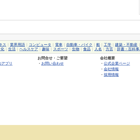
ネス
｜
業界用語
｜
コンピュータ
｜
電車
｜
自動車・バイク
｜
船
｜
工学
｜
建築・不動産
文化
｜
生活
｜
ヘルスケア
｜
趣味
｜
スポーツ
｜
生物
｜
食品
｜
人名
｜
方言
｜
辞書・百科事
お問合せ・ご要望
会社概要
のアプリ
・
お問い合わせ
・
公式企業ページ
・
会社情報
・
採用情報