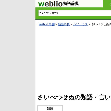
類語辞典
Weblio 辞書
>
類語辞典
>
シソーラス
>
さいべつせぬ
L
/
U
o
n
a
m
d
u
e
t
d
e
:
4
さいべつせぬの類語・言い
5
.
3
3
類語