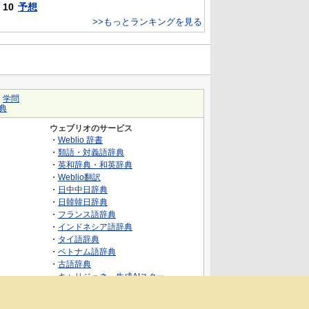
10
予想
>>もっとランキングを見る
｜
学問
典
ウェブリオのサービス
・
Weblio 辞書
・
類語・対義語辞典
・
英和辞典・和英辞典
・
Weblio翻訳
・
日中中日辞典
・
日韓韓日辞典
・
フランス語辞典
・
インドネシア語辞典
・
タイ語辞典
・
ベトナム語辞典
・
古語辞典
・
キャリジェネ～生成AIスクー
ル・AIスキルでキャリアアップ～