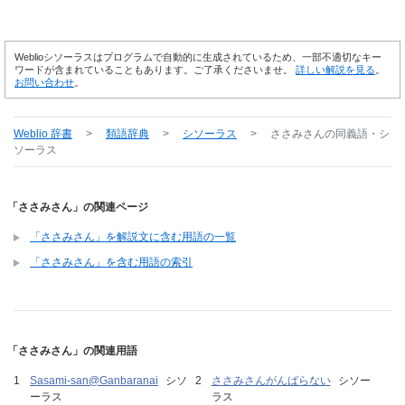
Weblioシソーラスはプログラムで自動的に生成されているため、一部不適切なキー
ワードが含まれていることもあります。ご了承くださいませ。
詳しい解説を見る
。
お問い合わせ
。
Weblio 辞書
>
類語辞典
>
シソーラス
>
ささみさん
の同義語・シ
ソーラス
「ささみさん」の関連ページ
「ささみさん」を解説文に含む用語の一覧
「ささみさん」を含む用語の索引
「ささみさん」の関連用語
Sasami-san@Ganbaranai
シソ
ささみさんがんばらない
シソー
ーラス
ラス