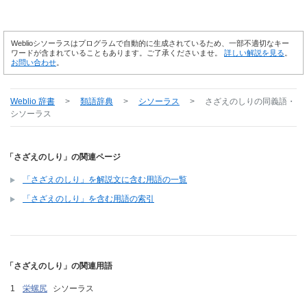
Weblioシソーラスはプログラムで自動的に生成されているため、一部不適切なキー
ワードが含まれていることもあります。ご了承くださいませ。
詳しい解説を見る
。
お問い合わせ
。
Weblio 辞書
>
類語辞典
>
シソーラス
>
さざえのしり
の同義語・
シソーラス
「さざえのしり」の関連ページ
「さざえのしり」を解説文に含む用語の一覧
「さざえのしり」を含む用語の索引
「さざえのしり」の関連用語
栄螺尻
シソーラス