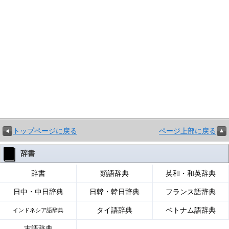
トップページに戻る
ページ上部に戻る
辞書
辞書
類語辞典
英和・和英辞典
日中・中日辞典
日韓・韓日辞典
フランス語辞典
タイ語辞典
ベトナム語辞典
インドネシア語辞典
古語辞典