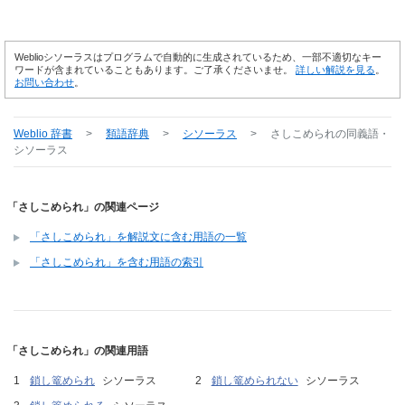
Weblioシソーラスはプログラムで自動的に生成されているため、一部不適切なキー
ワードが含まれていることもあります。ご了承くださいませ。
詳しい解説を見る
。
お問い合わせ
。
Weblio 辞書
>
類語辞典
>
シソーラス
>
さしこめられ
の同義語・
シソーラス
「さしこめられ」の関連ページ
「さしこめられ」を解説文に含む用語の一覧
「さしこめられ」を含む用語の索引
「さしこめられ」の関連用語
鎖し篭められ
シソーラス
鎖し篭められない
シソーラス