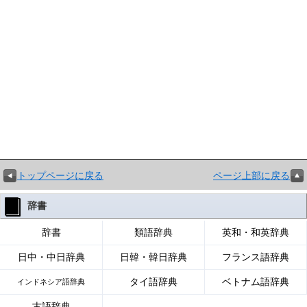
トップページに戻る
ページ上部に戻る
辞書
辞書
類語辞典
英和・和英辞典
日中・中日辞典
日韓・韓日辞典
フランス語辞典
タイ語辞典
ベトナム語辞典
インドネシア語辞典
古語辞典