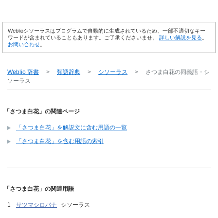
Weblioシソーラスはプログラムで自動的に生成されているため、一部不適切なキー
ワードが含まれていることもあります。ご了承くださいませ。
詳しい解説を見る
。
お問い合わせ
。
Weblio 辞書
>
類語辞典
>
シソーラス
>
さつま白花
の同義語・シ
ソーラス
「さつま白花」の関連ページ
「さつま白花」を解説文に含む用語の一覧
「さつま白花」を含む用語の索引
「さつま白花」の関連用語
サツマシロバナ
シソーラス