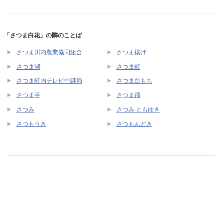
「さつま白花」の隣のことば
さつま川内農業協同組合
さつま揚げ
さつま湖
さつま町
さつま町内テレビ中継局
さつま白もち
さつま芋
さつま踊
さつみ
さつみ ともゆき
さつもうき
さつもんどき