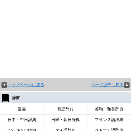
トップページに戻る
ページ上部に戻る
辞書
辞書
類語辞典
英和・和英辞典
日中・中日辞典
日韓・韓日辞典
フランス語辞典
タイ語辞典
ベトナム語辞典
インドネシア語辞典