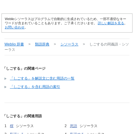
Weblioシソーラスはプログラムで自動的に生成されているため、一部不適切なキー
ワードが含まれていることもあります。ご了承くださいませ。
詳しい解説を見る
。
お問い合わせ
。
Weblio 辞書
>
類語辞典
>
シソーラス
>
しごする
の同義語・シソ
ーラス
「しごする」の関連ページ
「しごする」を解説文に含む用語の一覧
「しごする」を含む用語の索引
「しごする」の関連用語
檱
シソーラス
死語
シソーラス