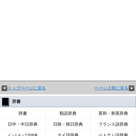
トップページに戻る
ページ上部に戻る
辞書
辞書
類語辞典
英和・和英辞典
日中・中日辞典
日韓・韓日辞典
フランス語辞典
タイ語辞典
ベトナム語辞典
インドネシア語辞典