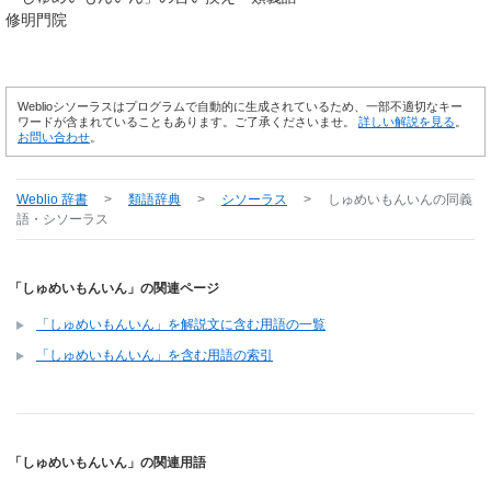
修明門院
Weblioシソーラスはプログラムで自動的に生成されているため、一部不適切なキー
ワードが含まれていることもあります。ご了承くださいませ。
詳しい解説を見る
。
お問い合わせ
。
Weblio 辞書
>
類語辞典
>
シソーラス
>
しゅめいもんいん
の同義
語・シソーラス
「しゅめいもんいん」の関連ページ
「しゅめいもんいん」を解説文に含む用語の一覧
「しゅめいもんいん」を含む用語の索引
「しゅめいもんいん」の関連用語