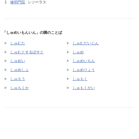
修明門院
シソーラス
「しゅめいもんいん」の隣のことば
しゅむた
しゅむだいじん
しゅむとするぽすと
しゅめ
しゅめい
しゅめいもん
しゅめしょ
しゅめりょう
しゅもう
しゅもく
しゅもくか
しゅもくがい