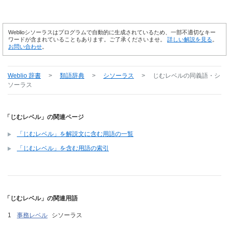
Weblioシソーラスはプログラムで自動的に生成されているため、一部不適切なキー
ワードが含まれていることもあります。ご了承くださいませ。
詳しい解説を見る
。
お問い合わせ
。
Weblio 辞書
>
類語辞典
>
シソーラス
>
じむレベル
の同義語・シ
ソーラス
「じむレベル」の関連ページ
「じむレベル」を解説文に含む用語の一覧
「じむレベル」を含む用語の索引
「じむレベル」の関連用語
事務レベル
シソーラス