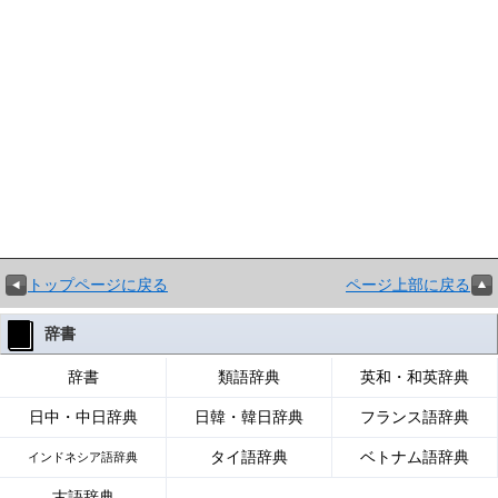
トップページに戻る
ページ上部に戻る
辞書
辞書
類語辞典
英和・和英辞典
日中・中日辞典
日韓・韓日辞典
フランス語辞典
タイ語辞典
ベトナム語辞典
インドネシア語辞典
古語辞典