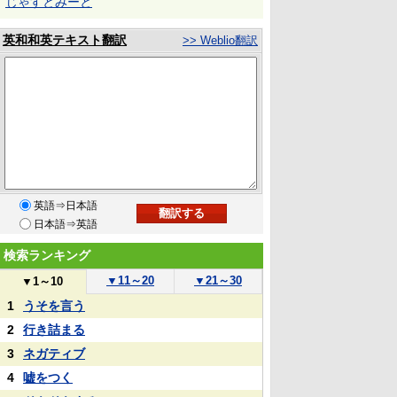
じゃすとみーと
英和和英テキスト翻訳
>> Weblio翻訳
英語⇒日本語
日本語⇒英語
検索ランキング
▼
11～20
▼
21～30
▼
1～10
1
うそを言う
2
行き詰まる
3
ネガティブ
4
嘘をつく