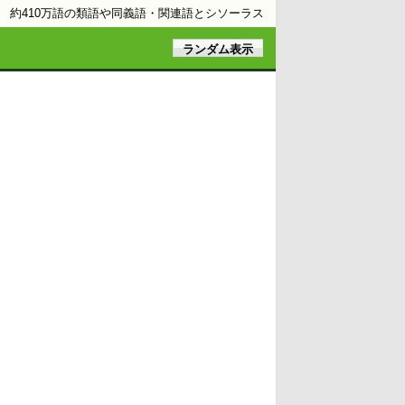
約410万語の類語や同義語・関連語とシソーラス