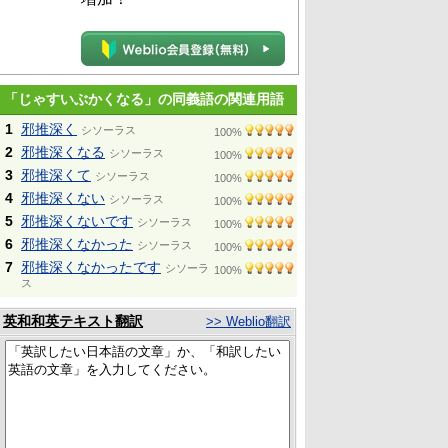
「じゃすいぶかくなる」の同義語の関連用語
1
邪推深く
シソーラス
100%
2
邪推深くなる
シソーラス
100%
3
邪推深くて
シソーラス
100%
4
邪推深くない
シソーラス
100%
5
邪推深くないです
シソーラス
100%
6
邪推深くなかった
シソーラス
100%
7
邪推深くなかったです
シソーラ
100%
ス
英和和英テキスト翻訳
>> Weblio翻訳