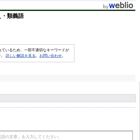
t
え・類義語
e
されているため、一部不適切なキーワードが
せ。
詳しい解説を見る
。
お問い合わせ
。