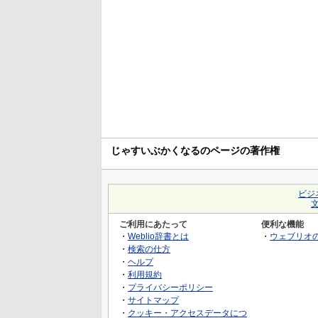
じゃすいぶかくなるのページの著作権
ビジ
ご利用にあたって
便利な機能
・
Weblio辞書とは
・
ウェブリオ
・
検索の仕方
・
ヘルプ
・
利用規約
・
プライバシーポリシー
・
サイトマップ
・
クッキー・アクセスデータにつ