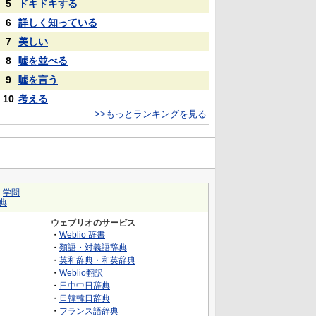
5
ドキドキする
6
詳しく知っている
7
美しい
8
嘘を並べる
9
嘘を言う
10
考える
>>もっとランキングを見る
｜
学問
典
ウェブリオのサービス
・
Weblio 辞書
・
類語・対義語辞典
・
英和辞典・和英辞典
・
Weblio翻訳
・
日中中日辞典
・
日韓韓日辞典
・
フランス語辞典