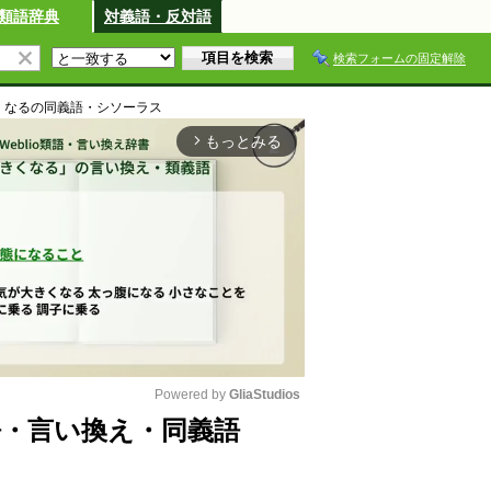
類語辞典
対義語・反対語
検索フォームの固定解除
くなる
の同義語・シソーラス
もっとみる
arrow_forward_ios
Powered by 
GliaStudios
・言い換え・同義語
M
u