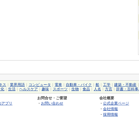
ネス
｜
業界用語
｜
コンピュータ
｜
電車
｜
自動車・バイク
｜
船
｜
工学
｜
建築・不動産
文化
｜
生活
｜
ヘルスケア
｜
趣味
｜
スポーツ
｜
生物
｜
食品
｜
人名
｜
方言
｜
辞書・百科事
お問合せ・ご要望
会社概要
のアプリ
・
お問い合わせ
・
公式企業ページ
・
会社情報
・
採用情報