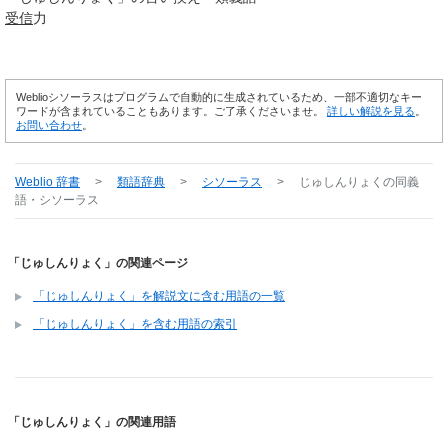
受信
力
Weblioシソーラスはプログラムで自動的に生成されているため、一部不適切なキー
ワードが含まれていることもあります。ご了承くださいませ。
詳しい解説を見る
。
お問い合わせ
。
Weblio 辞書
>
類語辞典
>
シソーラス
>
じゅしんりょく
の同義
語・シソーラス
「じゅしんりょく」の関連ページ
「じゅしんりょく」を解説文に含む用語の一覧
「じゅしんりょく」を含む用語の索引
「じゅしんりょく」の関連用語