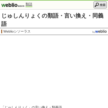
類語
検索
じゅしんりょくの類語・言い換え・同義
語
Weblioシソーラス
「
じゅしんりょく
」の言い換え・類義語