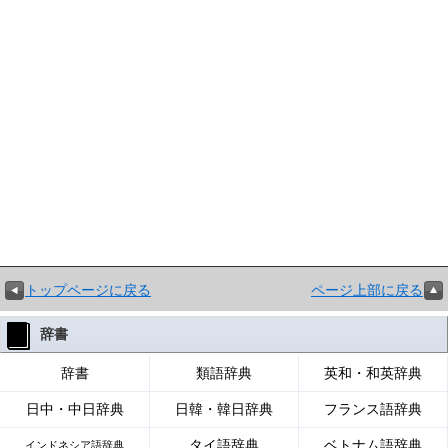
トップページに戻る
ページ上部に戻る
辞書
辞書
類語辞典
英和・和英辞典
日中・中日辞典
日韓・韓日辞典
フランス語辞典
タイ語辞典
ベトナム語辞典
インドネシア語辞典