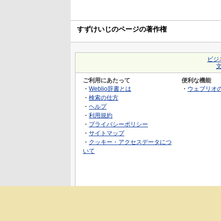
すずけいじのページの著作権
ビジ
ご利用にあたって
便利な機能
・
Weblio辞書とは
・
ウェブリオ
・
検索の仕方
・
ヘルプ
・
利用規約
・
プライバシーポリシー
・
サイトマップ
・
クッキー・アクセスデータにつ
いて