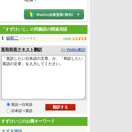
「すずけいじ」の同義語の関連用語
1
錫薊二
シソーラス
100%
英和和英テキスト翻訳
>> Weblio翻訳
英語⇒日本語
日本語⇒英語
すずけいじのお隣キーワード
すずき陽悦