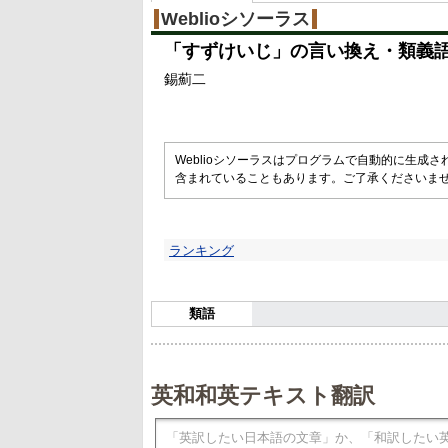
%
Weblioシソーラス
「
すずけいじ
」の言い換え・類義
錫薊二
Weblioシソーラスはプログラムで自動的に生成
含まれていることもあります。ご了承くださいま
ランキング
類語
英和和英テキスト翻訳