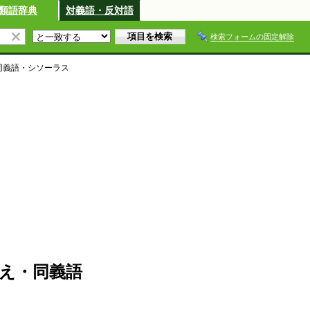
類語辞典
対義語・反対語
検索フォームの固定解除
同義語・シソーラス
え・同義語