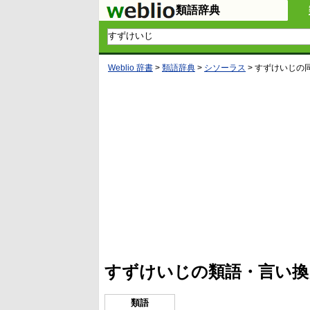
類語辞典
Weblio 辞書
>
類語辞典
>
シソーラス
>
すずけいじ
の
L
/
U
o
n
a
m
d
u
e
t
d
e
:
4
すずけいじの類語・言い換
5
.
3
3
類語