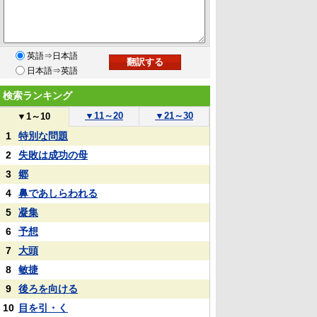
英語⇒日本語
日本語⇒英語
検索ランキング
▼
11～20
▼
21～30
▼
1～10
1
特別な問題
2
失敗は成功の母
3
郷
4
鼻であしらわれる
5
凝集
6
予想
7
大頭
8
敏捷
9
後ろを向ける
10
目を引・く