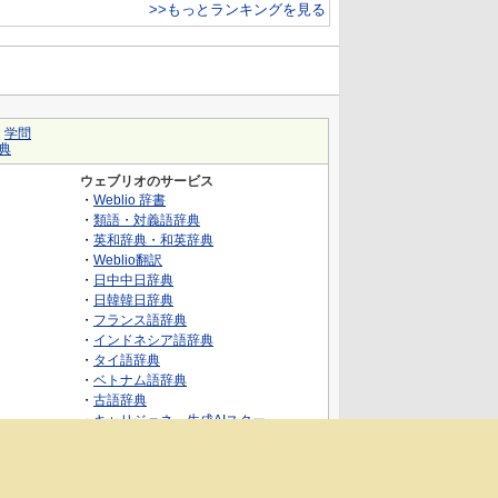
>>もっとランキングを見る
｜
学問
典
ウェブリオのサービス
・
Weblio 辞書
・
類語・対義語辞典
・
英和辞典・和英辞典
・
Weblio翻訳
・
日中中日辞典
・
日韓韓日辞典
・
フランス語辞典
・
インドネシア語辞典
・
タイ語辞典
・
ベトナム語辞典
・
古語辞典
・
キャリジェネ～生成AIスクー
ル・AIスキルでキャリアアップ～