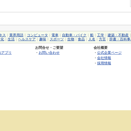
ネス
｜
業界用語
｜
コンピュータ
｜
電車
｜
自動車・バイク
｜
船
｜
工学
｜
建築・不動産
文化
｜
生活
｜
ヘルスケア
｜
趣味
｜
スポーツ
｜
生物
｜
食品
｜
人名
｜
方言
｜
辞書・百科事
お問合せ・ご要望
会社概要
のアプリ
・
お問い合わせ
・
公式企業ページ
・
会社情報
・
採用情報
©2026 GRAS Group, Inc.
RSS