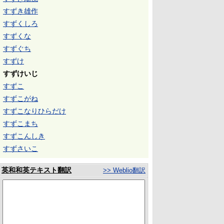
すずき雄作
すずくしろ
すずくな
すずぐち
すずけ
すずけいじ
すずこ
すずこがね
すずこなりひらだけ
すずこまち
すずこんしき
すずさいこ
英和和英テキスト翻訳
>> Weblio翻訳