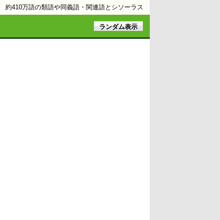
約410万語の類語や同義語・関連語とシソーラス