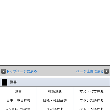
トップページに戻る
ページ上部に戻る
辞書
辞書
類語辞典
英和・和英辞典
日中・中日辞典
日韓・韓日辞典
フランス語辞典
タイ語辞典
ベトナム語辞典
インドネシア語辞典