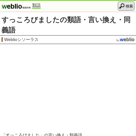
類語
検索
すっころびましたの類語・言い換え・同
義語
Weblioシソーラス
「
すっころびました
」の言い換え・類義語