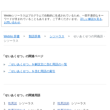
Weblioシソーラスはプログラムで自動的に生成されているため、一部不適切なキー
ワードが含まれていることもあります。ご了承くださいませ。
詳しい解説を見る
。
お問い合わせ
。
Weblio 辞書
>
類語辞典
>
シソーラス
>
せいあくせつ
の同義語・
シソーラス
「せいあくせつ」の関連ページ
「せいあくせつ」を解説文に含む用語の一覧
「せいあくせつ」を含む用語の索引
「せいあくせつ」の関連用語
性悪説
シソーラス
性悪説的
シソーラス